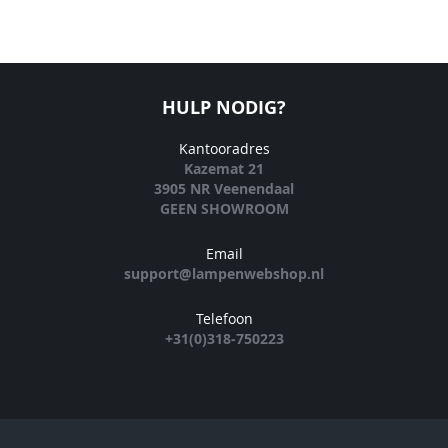
HULP NODIG?
Kantooradres
Kazemat 21
3905 NR Veenendaal
GEEN SHOWROOM
Email
support@lampenwebshop.nl
Telefoon
+31(0)318-750223