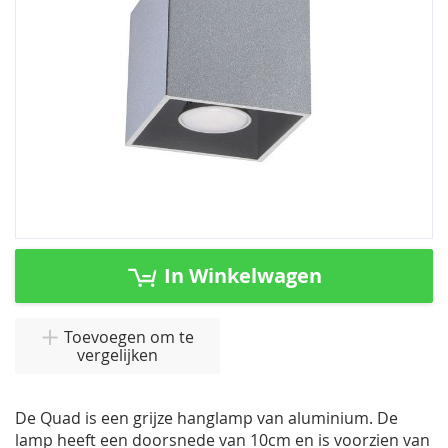
Ga
naar
In Winkelwagen
het
begin
van
Toevoegen om te
vergelijken
de
afbeeldingen-
gallerij
De Quad is een grijze hanglamp van aluminium. De
lamp heeft een doorsnede van 10cm en is voorzien van