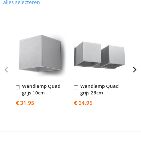
alles selecteren
Skip
carousel
Wandlamp Quad
Wandlamp Quad
P
In
In
I
grijs 10cm
grijs 26cm
g
Winkelwagen
Winkelwagen
W
€ 31,95
€ 64,95
€ 5