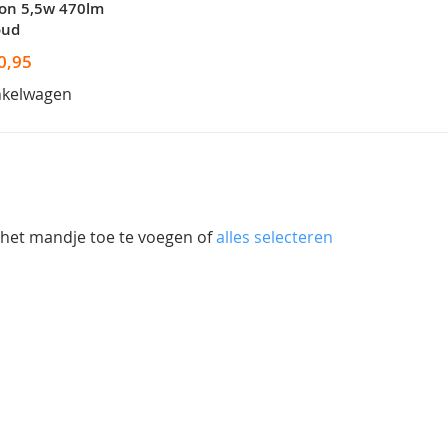
son 5,5w 470lm
oud
0,95
nkelwagen
 het mandje toe te voegen of
alles selecteren