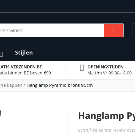
Zoek
Stijlen
ATIS VERZENDEN BE
OPENINGSTIJDEN
atis binnen BE boven €99
Ma t/m Vr 09.30-18.00
rie kappen
Hanglamp Pyramid brons 95cm
Hanglamp P
Schrijf de eerste review ove