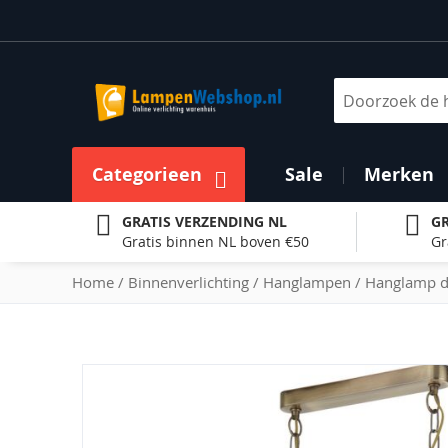
Ga
naar
de
inhoud
Zoek
Categorieen
Sale
Merken
GRATIS VERZENDING NL
GR
Gratis binnen NL boven €50
Gr
Home
Binnenverlichting
Hanglampen
Hanglamp d
Ga
naar
het
einde