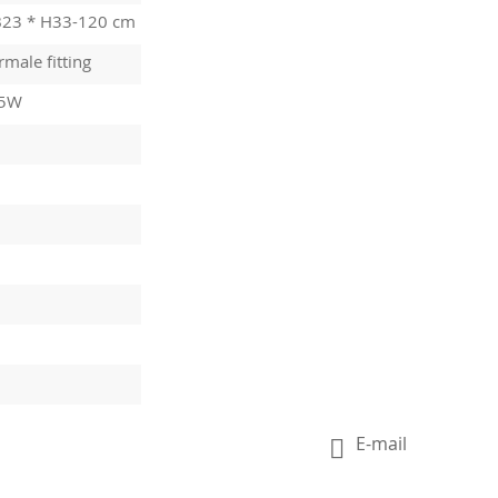
B23 * H33-120 cm
male fitting
15W
E-mail