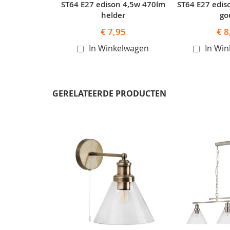
ST64 E27 edison 4,5w 470lm
ST64 E27 edis
helder
go
€ 7,95
€ 8
In Winkelwagen
In Wi
GERELATEERDE PRODUCTEN
Skip
carousel