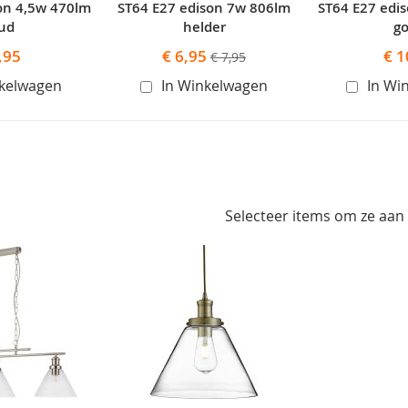
on 4,5w 470lm
ST64 E27 edison 7w 806lm
ST64 E27 edi
ud
helder
g
Speciale
,95
€ 6,95
€ 1
€ 7,95
prijs
nkelwagen
In Winkelwagen
In Wi
Selecteer items om ze aan