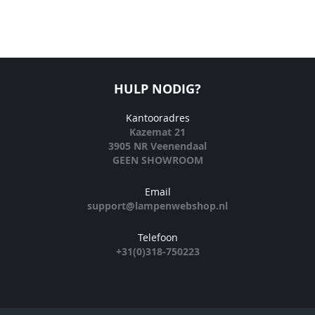
HULP NODIG?
Kantooradres
Kazemat 21
3905 NR Veenendaal
GEEN SHOWROOM
Email
support@lampenwebshop.nl
Telefoon
+31(0)318-750223