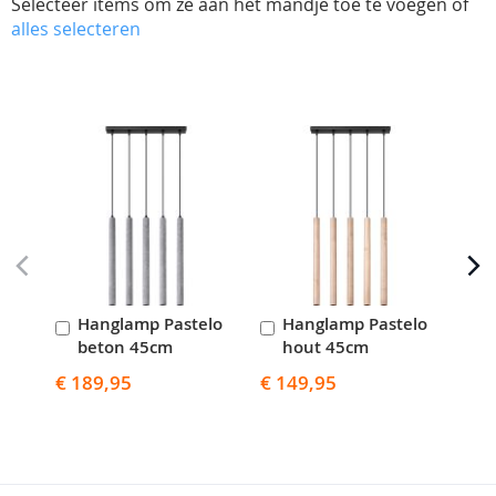
Selecteer items om ze aan het mandje toe te voegen of
alles selecteren
Skip
carousel
Hanglamp Pastelo
Hanglamp Pastelo
H
In
In
I
beton 45cm
hout 45cm
w
Winkelwagen
Winkelwagen
W
€ 189,95
€ 149,95
€ 1