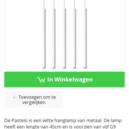
Ga
naar
In Winkelwagen
het
begin
van
Toevoegen om te
vergelijken
de
afbeeldingen-
gallerij
De Pastelo is een witte hanglamp van metaal. De lamp
heeft een lengte van 45cm en is voorzien van vijf G9