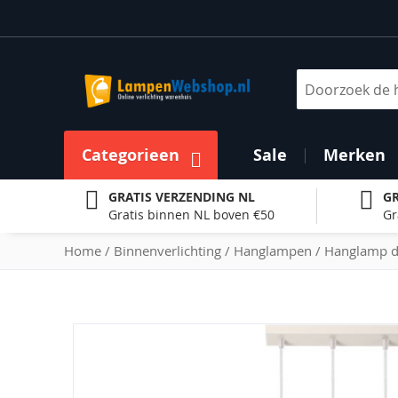
Ga
naar
de
inhoud
Zoek
Categorieen
Sale
Merken
GRATIS VERZENDING NL
GR
Gratis binnen NL boven €50
Gr
Home
Binnenverlichting
Hanglampen
Hanglamp d
Ga
naar
het
einde