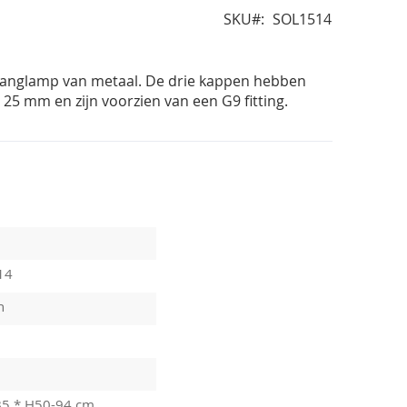
SKU
SOL1514
 hanglamp van metaal. De drie kappen hebben
 25 mm en zijn voorzien van een G9 fitting.
14
n
B5 * H50-94 cm