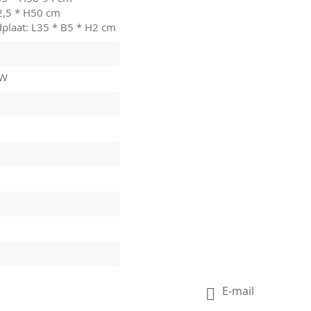
2,5 * H50 cm
dplaat: L35 * B5 * H2 cm
7W
E-mail