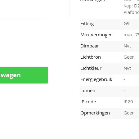
Kap: D
Plafon
Fitting
G9
Max vermogen
max. 
Dimbaar
Nvt
Lichtbron
Geen
Lichtkleur
Nvt
lwagen
Energiegebruik
-
Lumen
-
IP code
IP20
Opmerkingen
Geen