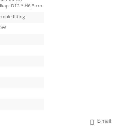
dkap: D12 * H6,5 cm
male fitting
10W
E-mail