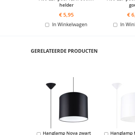
helder
go
€ 5,95
€ 6
In Winkelwagen
In Wi
GERELATEERDE PRODUCTEN
Skip
carousel
Hanglamp Nova zwart
Hanglamp 
In
In