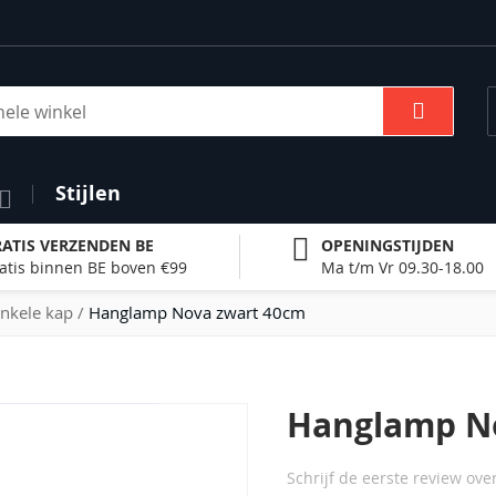
Zoek
Stijlen
ATIS VERZENDEN BE
OPENINGSTIJDEN
atis binnen BE boven €99
Ma t/m Vr 09.30-18.00
nkele kap
Hanglamp Nova zwart 40cm
Hanglamp N
Schrijf de eerste review ove