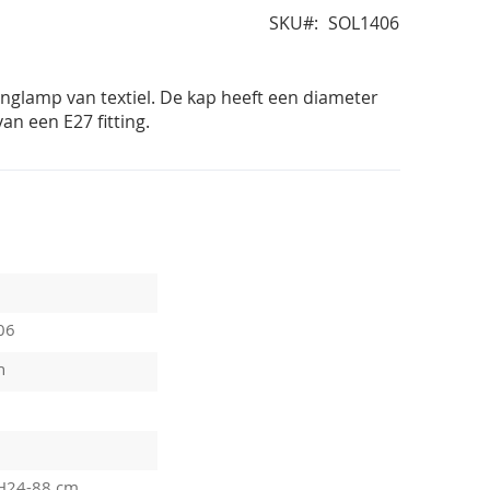
SKU
SOL1406
nglamp van textiel. De kap heeft een diameter
an een E27 fitting.
06
n
H24-88 cm