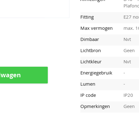
Plafon
Fitting
E27 nor
Max vermogen
max. 
Dimbaar
Nvt
Lichtbron
Geen
Lichtkleur
Nvt
Energiegebruik
-
lwagen
Lumen
-
IP code
IP20
Opmerkingen
Geen