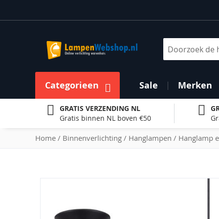
Ga
naar
de
inhoud
Zoek
Categorieen
Sale
Merken
GRATIS VERZENDING NL
GR
Gratis binnen NL boven €50
Gr
Home
Binnenverlichting
Hanglampen
Hanglamp e
Ga
naar
het
einde