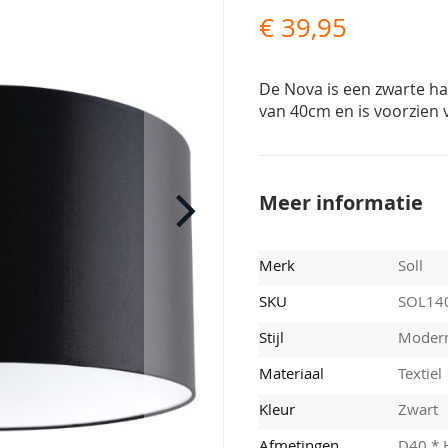
€ 39,95
De Nova is een zwarte ha
van 40cm en is voorzien v
Meer informatie
Merk
Soll
SKU
SOL14
Stijl
Moder
Materiaal
Textiel
Kleur
Zwart
Afmetingen
D40 * 