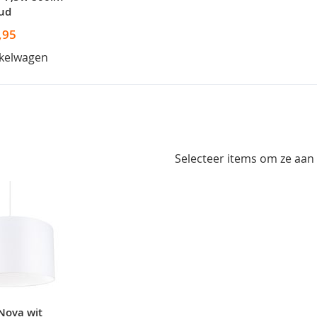
ud
,95
nkelwagen
Selecteer items om ze aan
Nova wit