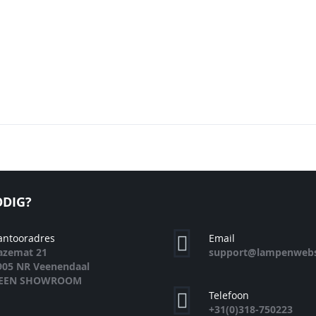
en
N
EN
DIG?
antooradres
Email
azemat 21
support@lampenwebs
905 NR Veenendaal
EEN SHOWROOM
Telefoon
+31(0)318-750223