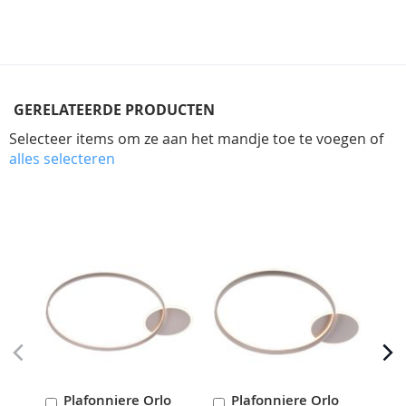
GERELATEERDE PRODUCTEN
Selecteer items om ze aan het mandje toe te voegen of
alles selecteren
Skip
carousel
Plafonniere Orlo
Plafonniere Orlo
H
In
In
I