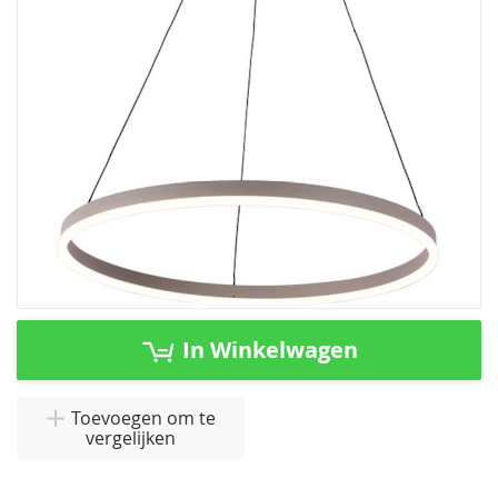
afbeeldingen-
gallerij
Ga
naar
In Winkelwagen
het
begin
van
Toevoegen om te
vergelijken
de
afbeeldingen-
gallerij