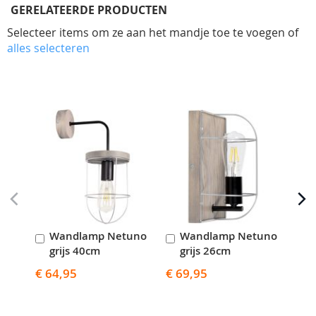
GERELATEERDE PRODUCTEN
Selecteer items om ze aan het mandje toe te voegen of
alles selecteren
Skip
carousel
Wandlamp Netuno
Wandlamp Netuno
T
In
In
I
grijs 40cm
grijs 26cm
g
Winkelwagen
Winkelwagen
W
€ 64,95
€ 69,95
€ 4