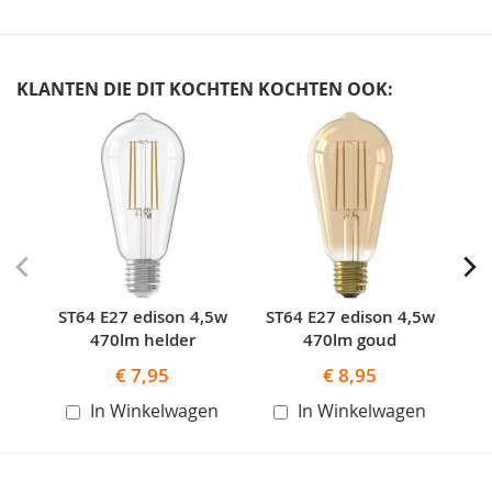
KLANTEN DIE DIT KOCHTEN KOCHTEN OOK:
Skip
carousel
ST64 E27 edison 4,5w
ST64 E27 edison 4,5w
S
470lm helder
470lm goud
€ 7,95
€ 8,95
In Winkelwagen
In Winkelwagen