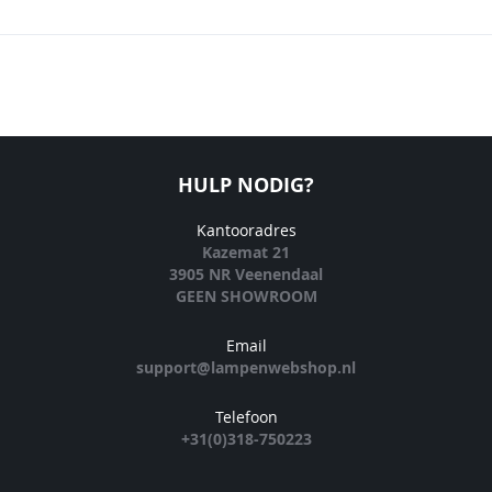
HULP NODIG?
Kantooradres
Kazemat 21
3905 NR Veenendaal
GEEN SHOWROOM
Email
support@lampenwebshop.nl
Telefoon
+31(0)318-750223