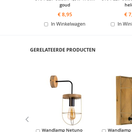
goud
hel
€ 8,95
€ 7
In Winkelwagen
In Wi
GERELATEERDE PRODUCTEN
Skip
carousel
Wandlamp Netuno
Wandlamp
In
In