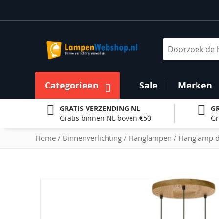
Ga
naar
de
inhoud
Zoek
Categorieen
Sale
Merken
GRATIS VERZENDING NL
GR
Gratis binnen NL boven €50
Gr
Home
Binnenverlichting
Hanglampen
Hanglamp d
Ga
naar
het
einde