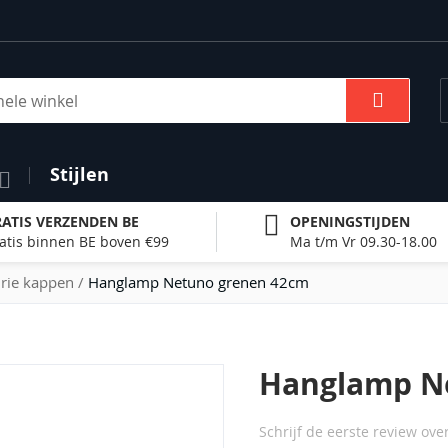
Zoek
Stijlen
ATIS VERZENDEN BE
OPENINGSTIJDEN
atis binnen BE boven €99
Ma t/m Vr 09.30-18.00
rie kappen
Hanglamp Netuno grenen 42cm
Hanglamp N
Schrijf de eerste review ove