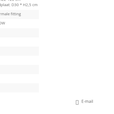
dplaat: D30 * H2,5 cm
male fitting
10W
E-mail