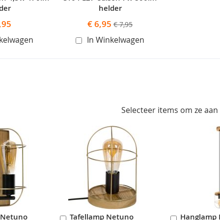
der
helder
Speciale
,95
€ 6,95
€ 7,95
prijs
nkelwagen
In Winkelwagen
Selecteer items om ze aan
 Netuno
Tafellamp Netuno
Hanglamp 
In
In