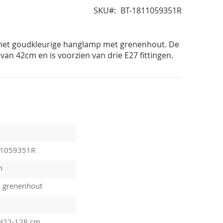
SKU
BT-1811059351R
met goudkleurige hanglamp met grenenhout. De
van 42cm en is voorzien van drie E27 fittingen.
11059351R
n
, grenenhout
H22-128 cm