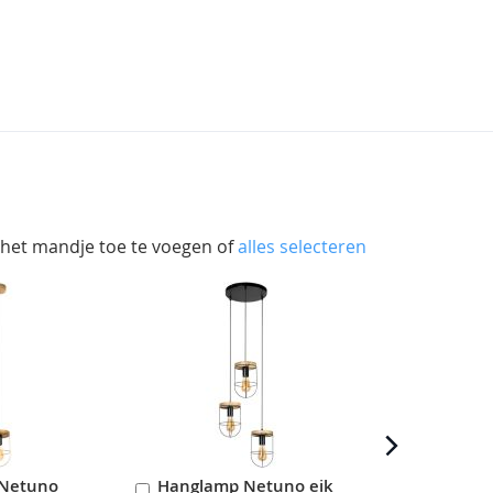
 het mandje toe te voegen of
alles selecteren
Netuno
Hanglamp Netuno eik
Hanglamp N
In
In