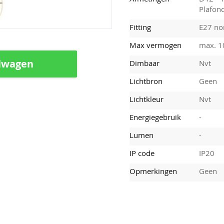
Plafon
Fitting
E27 nor
Max vermogen
max. 
lwagen
Dimbaar
Nvt
Lichtbron
Geen
Lichtkleur
Nvt
Energiegebruik
-
Lumen
-
IP code
IP20
Opmerkingen
Geen