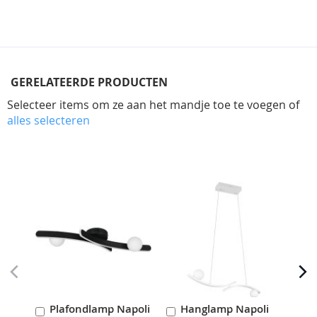
GERELATEERDE PRODUCTEN
Selecteer items om ze aan het mandje toe te voegen of
alles selecteren
Skip
carousel
Plafondlamp Napoli
Hanglamp Napoli
W
In
In
I