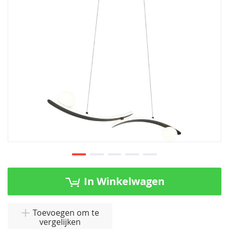
afbeeldingen-
gallerij
Ga
naar
In Winkelwagen
het
begin
van
Toevoegen om te
vergelijken
de