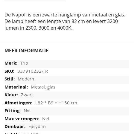
afbeeldingen-
gallerij
De Napoli is een zwarte hanglamp van metaal en glas.
De lamp heeft een lengte van 82 cm en levert 3200
lumen in 2300, 3000 en 4000K.
MEER INFORMATIE
Trio
337910232-TR
Modern
Metaal, glas
Zwart
L82 * B9 * H150 cm
Nvt
Nvt
Easydim