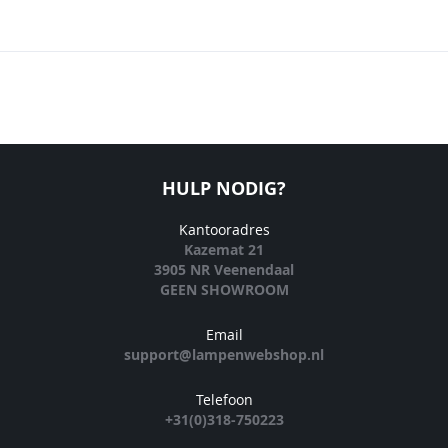
HULP NODIG?
Kantooradres
Kazemat 21
3905 NR Veenendaal
GEEN SHOWROOM
Email
support@lampenwebshop.nl
Telefoon
+31(0)318-750223