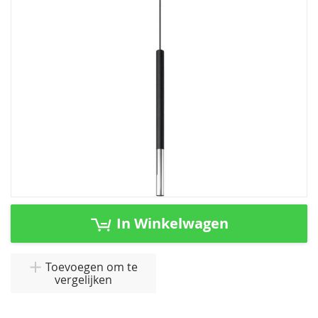
afbeeldingen-
gallerij
Ga
naar
In Winkelwagen
het
begin
van
Toevoegen om te
vergelijken
de
afbeeldingen-
gallerij