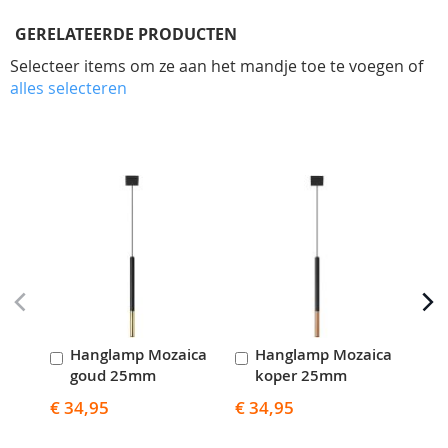
GERELATEERDE PRODUCTEN
Selecteer items om ze aan het mandje toe te voegen of
alles selecteren
Skip
carousel
Hanglamp Mozaica
Hanglamp Mozaica
H
In
In
I
goud 25mm
koper 25mm
c
Winkelwagen
Winkelwagen
W
€ 34,95
€ 34,95
€ 8