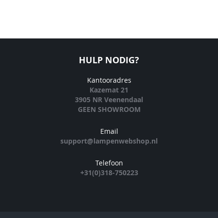
HULP NODIG?
Kantooradres
Kazemat 21
3905 NR Veenendaal
GEEN SHOWROOM
Email
support@lampenwebshop.nl
Telefoon
+31(0)318-750223