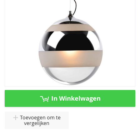
afbeeldingen-
gallerij
Ga
naar
In Winkelwagen
het
begin
van
Toevoegen om te
vergelijken
de
afbeeldingen-
gallerij