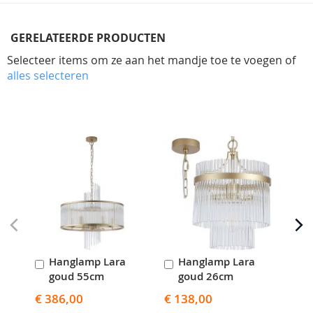
GERELATEERDE PRODUCTEN
Selecteer items om ze aan het mandje toe te voegen of
alles selecteren
Skip
carousel
Hanglamp Lara
Hanglamp Lara
W
In
In
I
goud 55cm
goud 26cm
g
Winkelwagen
Winkelwagen
W
€ 386,00
€ 138,00
€ 7