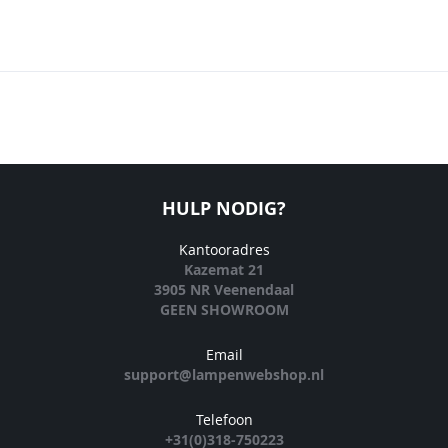
HULP NODIG?
Kantooradres
Kazemat 21
3905 NR Veenendaal
GEEN SHOWROOM
Email
support@lampenwebshop.nl
Telefoon
+31(0)318-750223