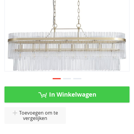
Ga
naar
In Winkelwagen
het
begin
van
Toevoegen om te
vergelijken
de
afbeeldingen-
gallerij