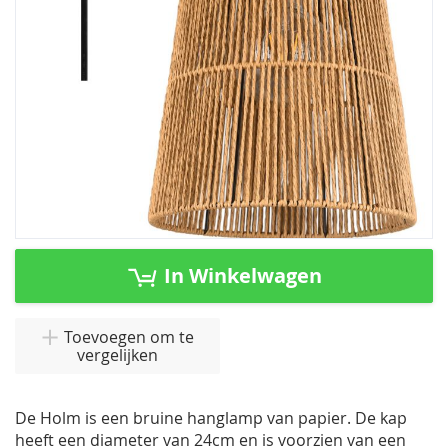
Ga
naar
In Winkelwagen
het
begin
van
Toevoegen om te
vergelijken
de
afbeeldingen-
gallerij
De Holm is een bruine hanglamp van papier. De kap
heeft een diameter van 24cm en is voorzien van een