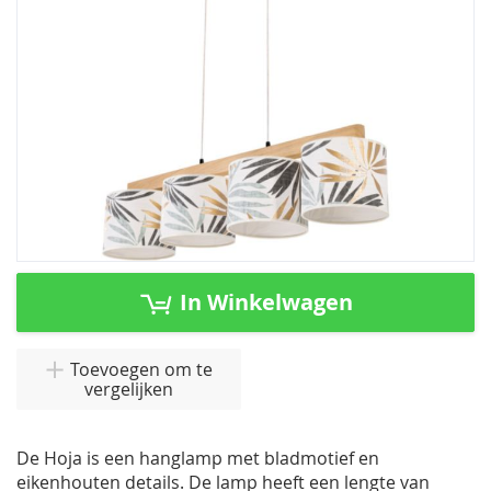
Ga
naar
In Winkelwagen
het
begin
van
Toevoegen om te
vergelijken
de
afbeeldingen-
gallerij
De Hoja is een hanglamp met bladmotief en
eikenhouten details. De lamp heeft een lengte van