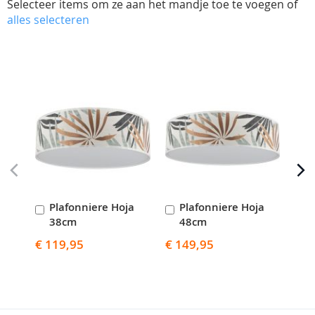
Selecteer items om ze aan het mandje toe te voegen of
alles selecteren
Skip
carousel
Plafonniere Hoja
Plafonniere Hoja
P
In
In
I
38cm
48cm
Winkelwagen
Winkelwagen
W
€ 119,95
€ 149,95
€ 1