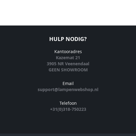
HULP NODIG?
Kantooradres
Kazemat 21
3905 NR Veenendaal
GEEN SHOWROOM
Email
support@lampenwebshop.nl
Telefoon
+31(0)318-750223