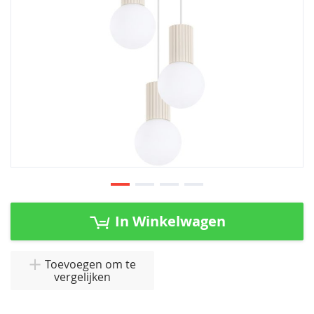
Ga
naar
In Winkelwagen
het
begin
van
Toevoegen om te
vergelijken
de
afbeeldingen-
gallerij