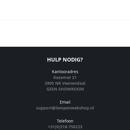
HULP NODIG?
Kantooradres
Kazemat 21
3905 NR Veenendaal
GEEN SHOWROOM
Email
support@lampenwebshop.nl
Telefoon
+31(0)318-750223