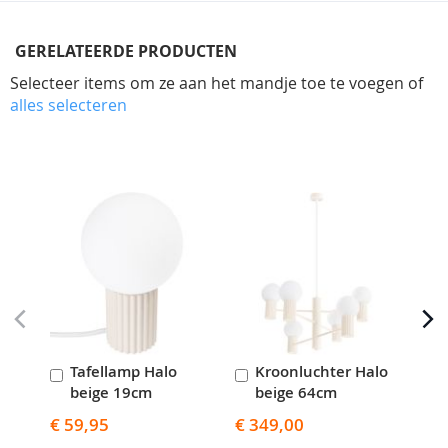
GERELATEERDE PRODUCTEN
Selecteer items om ze aan het mandje toe te voegen of
alles selecteren
Skip
carousel
Tafellamp Halo
Kroonluchter Halo
W
In
In
I
beige 19cm
beige 64cm
b
Winkelwagen
Winkelwagen
W
€ 59,95
€ 349,00
€ 3