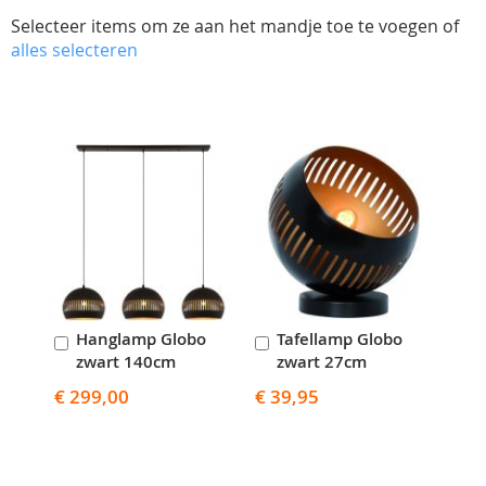
Selecteer items om ze aan het mandje toe te voegen of
alles selecteren
Skip
carousel
Hanglamp Globo
Tafellamp Globo
In
In
zwart 140cm
zwart 27cm
Winkelwagen
Winkelwagen
€ 299,00
€ 39,95