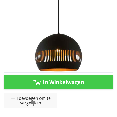
afbeeldingen-
gallerij
Ga
naar
In Winkelwagen
het
begin
van
Toevoegen om te
vergelijken
de
afbeeldingen-
gallerij