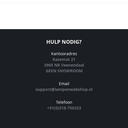
HULP NODIG?
Kantooradres
Kazemat 21
3905 NR Veenendaal
GEEN SHOWROOM
Email
support@lampenwebshop.nl
Telefoon
+31(0)318-750223