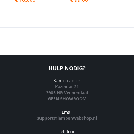
HULP NODIG?
Kantooradres
Kazemat 21
3905 NR Veenendaal
GEEN SHOWROOM
Email
support@lampenwebshop.nl
Telefoon