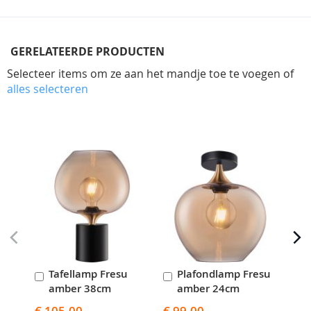
GERELATEERDE PRODUCTEN
Selecteer items om ze aan het mandje toe te voegen of
alles selecteren
Skip
carousel
Tafellamp Fresu
Plafondlamp Fresu
H
In
In
I
amber 38cm
amber 24cm
a
Winkelwagen
Winkelwagen
W
€ 105,00
€ 99,00
€ 4