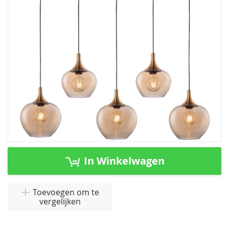
afbeeldingen-
gallerij
Ga
naar
In Winkelwagen
het
begin
van
Toevoegen om te
vergelijken
de
afbeeldingen-
gallerij