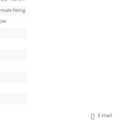
male fitting
40W
E-mail