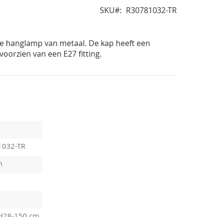
SKU
R30781032-TR
te hanglamp van metaal. De kap heeft een
oorzien van een E27 fitting.
1032-TR
n
H28-150 cm