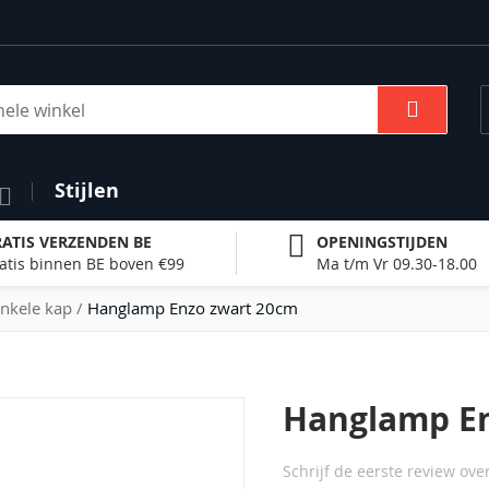
Zoek
Stijlen
ATIS VERZENDEN BE
OPENINGSTIJDEN
atis binnen BE boven €99
Ma t/m Vr 09.30-18.00
nkele kap
Hanglamp Enzo zwart 20cm
Hanglamp E
Schrijf de eerste review ove