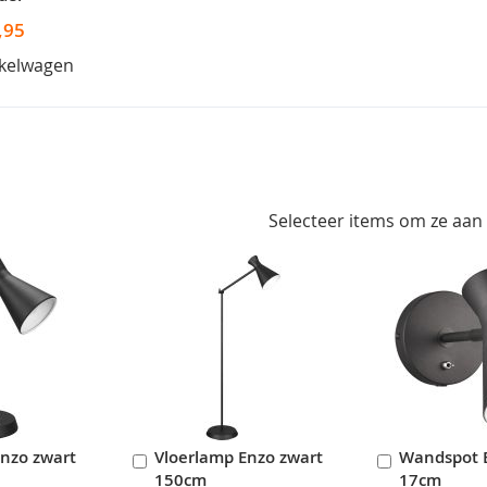
,95
nkelwagen
Selecteer items om ze aan
Enzo zwart
Vloerlamp Enzo zwart
Wandspot 
In
In
150cm
17cm
en
Winkelwagen
Winkelwag