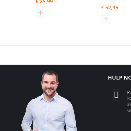
€ 25,99
€ 52,95
TOEVOEGEN
TOEVOEGE
OM
OM
TE
TE
VERGELIJKEN
VERGELIJK
HULP NO
K
K
3
G