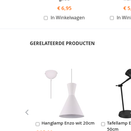
€ 6,95
€ 5
In Winkelwagen
In Wi
GERELATEERDE PRODUCTEN
Skip
carousel
Hanglamp Enzo wit 20cm
Tafellamp 
In
In
50cm
Winkelwagen
Winkelwag