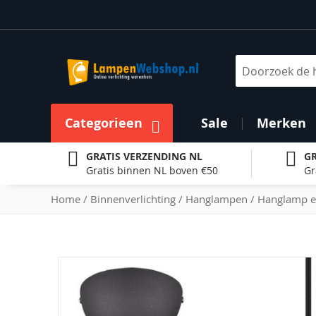
Ga
naar
de
inhoud
Zoek
Categorieen
Sale
Merken
GRATIS VERZENDING NL
GR
Gratis binnen NL boven €50
Gr
Home
Binnenverlichting
Hanglampen
Hanglamp e
Ga
naar
het
einde