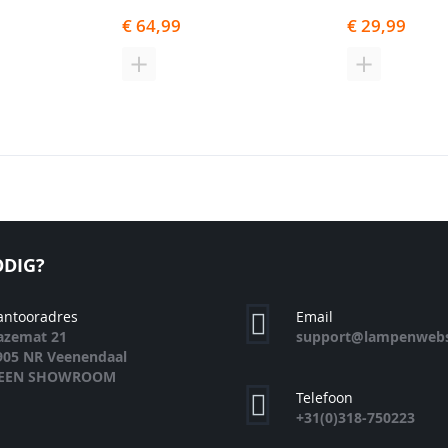
€ 64,99
€ 29,99
N
TOEVOEGEN
TOEVOEGE
OM
OM
TE
TE
EN
VERGELIJKEN
VERGELIJK
DIG?
antooradres
Email
azemat 21
support@lampenwebs
905 NR Veenendaal
EEN SHOWROOM
Telefoon
+31(0)318-750223