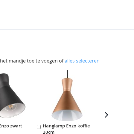
 het mandje toe te voegen of
alles selecteren
Enzo zwart
Hanglamp Enzo koffie
Hanglamp 
In
In
20cm
20cm
en
Winkelwagen
Winkelwag