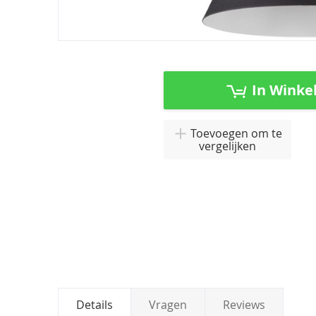
Ga
naar
het
In Winke
begin
van
de
Toevoegen om te
afbeeldingen-
vergelijken
gallerij
Details
Vragen
Reviews