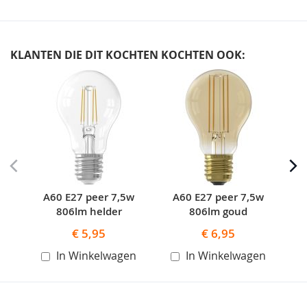
KLANTEN DIE DIT KOCHTEN KOCHTEN OOK:
Skip
carousel
A60 E27 peer 7,5w
A60 E27 peer 7,5w
A60
806lm helder
806lm goud
€ 5,95
€ 6,95
In Winkelwagen
In Winkelwagen