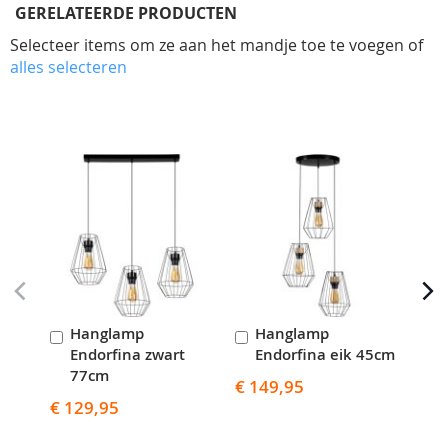
GERELATEERDE PRODUCTEN
Selecteer items om ze aan het mandje toe te voegen of
alles selecteren
Skip
carousel
Hanglamp
Hanglamp
In
In
I
Endorfina zwart
Endorfina eik 45cm
E
Winkelwagen
Winkelwagen
W
77cm
€ 149,95
€ 6
€ 129,95