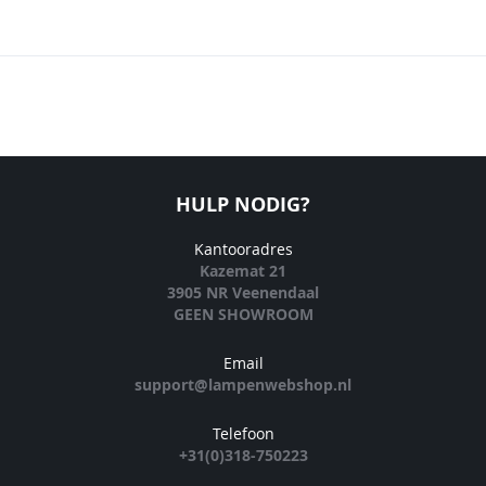
HULP NODIG?
Kantooradres
Kazemat 21
3905 NR Veenendaal
GEEN SHOWROOM
Email
support@lampenwebshop.nl
Telefoon
+31(0)318-750223