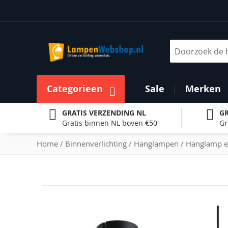
Ga
naar
de
inhoud
Zoek
Categorieen
Sale
Merken
GRATIS VERZENDING NL
GR
Gratis binnen NL boven €50
Gr
Home
Binnenverlichting
Hanglampen
Hanglamp e
Ga
naar
het
einde