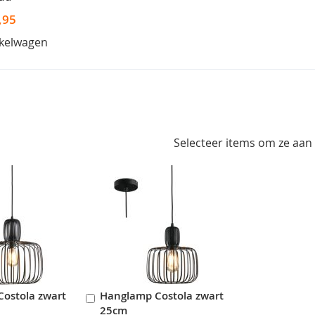
,95
nkelwagen
Selecteer items om ze aan
ostola zwart
Hanglamp Costola zwart
In
25cm
en
Winkelwagen