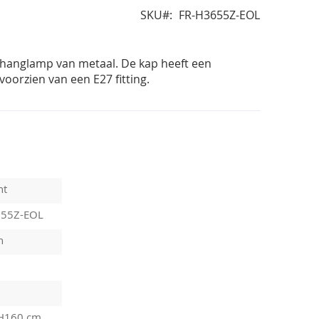
SKU
FR-H3655Z-EOL
 hanglamp van metaal. De kap heeft een
oorzien van een E27 fitting.
ht
655Z-EOL
n
 H160 cm