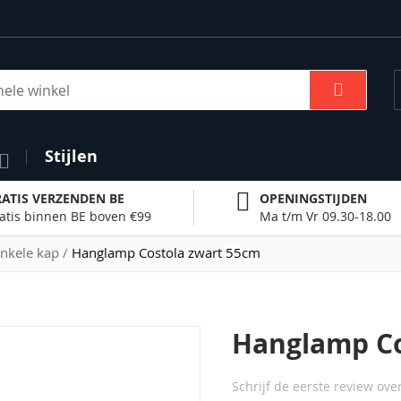
Zoek
Stijlen
ATIS VERZENDEN BE
OPENINGSTIJDEN
atis binnen BE boven €99
Ma t/m Vr 09.30-18.00
nkele kap
Hanglamp Costola zwart 55cm
Hanglamp Co
Schrijf de eerste review ove