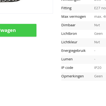
Fitting
E27 nor
Max vermogen
max. 
Dimbaar
Nvt
lwagen
Lichtbron
Geen
Lichtkleur
Nvt
Energiegebruik
-
Lumen
-
IP code
IP20
Opmerkingen
Geen