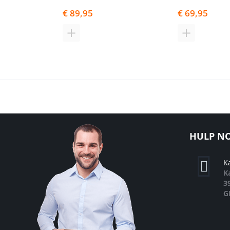
€ 89,95
€ 69,95
TOEVOEGEN
TOEVOEGE
OM
OM
TE
TE
VERGELIJKEN
VERGELIJK
HULP NO
K
K
3
G