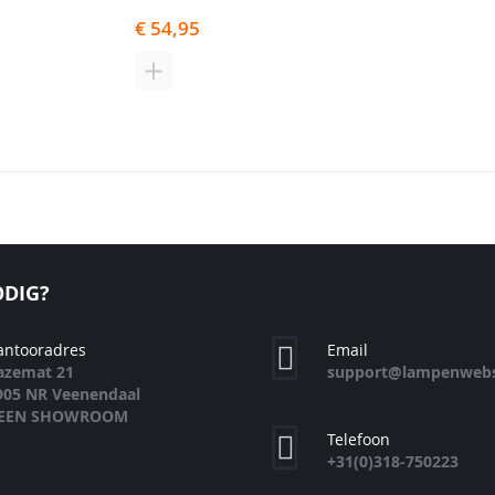
€ 54,95
N
TOEVOEGEN
OM
TE
EN
VERGELIJKEN
DIG?
antooradres
Email
azemat 21
support@lampenwebs
905 NR Veenendaal
EEN SHOWROOM
Telefoon
+31(0)318-750223