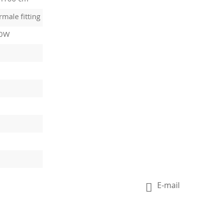
male fitting
40W
E-mail