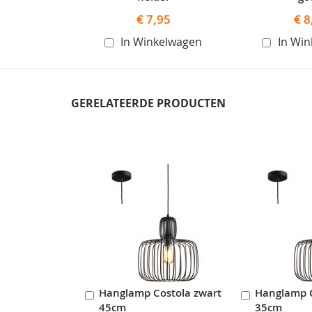
€ 7,95
€ 8
In Winkelwagen
In Wi
GERELATEERDE PRODUCTEN
Skip
carousel
Hanglamp Costola zwart
Hanglamp C
In
In
45cm
35cm
Winkelwagen
Winkelwag