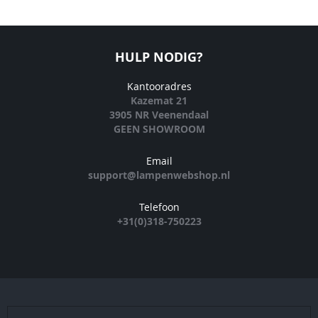
HULP NODIG?
Kantooradres
Kazemat 21
3905 NR Veenendaal
GEEN SHOWROOM
Email
support@lampenwebshop.nl
Telefoon
+31(0)318-750223