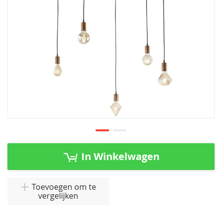
Ga
naar
In Winkelwagen
het
begin
van
Toevoegen om te
vergelijken
de
afbeeldingen-
gallerij