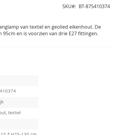
SKU
BT-875410374
anglamp van textiel en geolied eikenhout. De
 95cm en is voorzien van drie E27 fittingen.
5410374
jk
ut, textiel
B15 * H25-130 cm