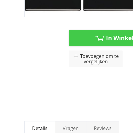
Ga
naar
het
In Winke
begin
van
de
Toevoegen om te
afbeeldingen-
vergelijken
gallerij
Details
Vragen
Reviews