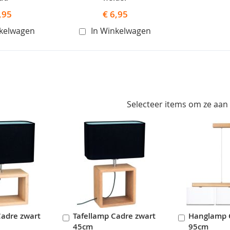
,95
€ 6,95
nkelwagen
In Winkelwagen
Selecteer items om ze aan
Cadre zwart
Tafellamp Cadre zwart
Hanglamp 
In
In
45cm
95cm
en
Winkelwagen
Winkelwag