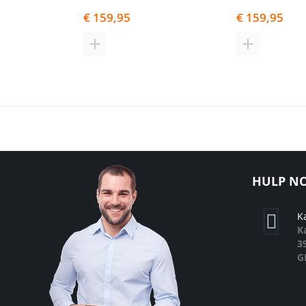
€ 159,95
€ 159,95
TOEVOEGEN
TOEVOEGE
OM
OM
TE
TE
VERGELIJKEN
VERGELIJK
HULP NO
K
K
3
G