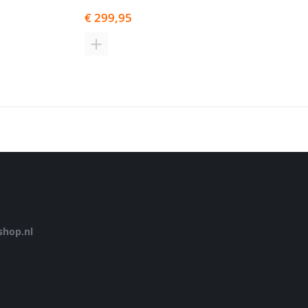
€ 299,95
€ 149,95
N
TOEVOEGEN
TOEVOEGE
OM
OM
TE
TE
EN
VERGELIJKEN
VERGELIJK
hop.nl