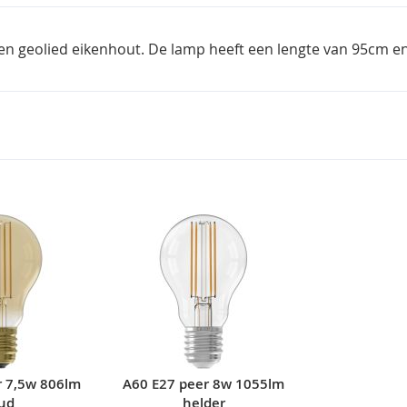
en geolied eikenhout. De lamp heeft een lengte van 95cm en i
r 7,5w 806lm
A60 E27 peer 8w 1055lm
ud
helder