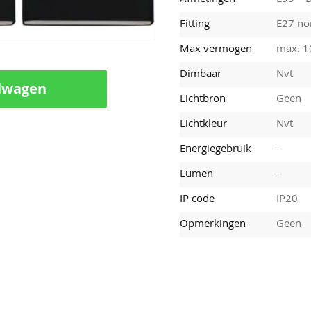
Fitting
E27 nor
Max vermogen
max. 
Dimbaar
Nvt
lwagen
Lichtbron
Geen
Lichtkleur
Nvt
Energiegebruik
-
Lumen
-
IP code
IP20
Opmerkingen
Geen