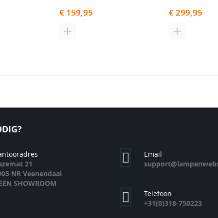
€ 159,95
€ 299,95
N
TOEVOEGEN
TOEVOEGE
OM
OM
TE
TE
EN
VERGELIJKEN
VERGELIJK
DIG?
antooradres
Email
azemat 21
support@lampenwebs
905 NR Veenendaal
EEN SHOWROOM
Telefoon
+31(0)318-750223