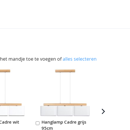
 het mandje toe te voegen of
alles selecteren
Cadre wit
Hanglamp Cadre grijs
Hanglamp 
In
In
95cm
56cm
en
Winkelwagen
Winkelwag