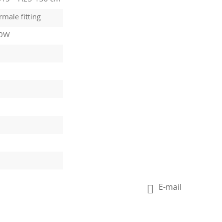
male fitting
10W
E-mail