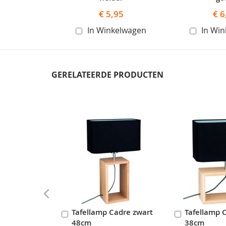
€ 5,95
€ 6
In Winkelwagen
In Wi
GERELATEERDE PRODUCTEN
Skip
carousel
Tafellamp Cadre zwart
Tafellamp 
In
In
48cm
38cm
Winkelwagen
Winkelwag