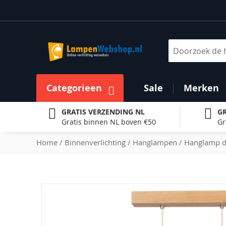
Ga
naar
de
inhoud
Zoek
Categorieen
Sale
Merken
GRATIS VERZENDING NL
GR
Gratis binnen NL boven €50
Gr
Home
Binnenverlichting
Hanglampen
Hanglamp d
Ga
naar
het
einde