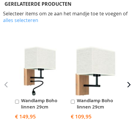
GERELATEERDE PRODUCTEN
Selecteer items om ze aan het mandje toe te voegen of
alles selecteren
Skip
carousel
Wandlamp Boho
Wandlamp Boho
P
In
In
I
linnen 29cm
linnen 29cm
l
Winkelwagen
Winkelwagen
W
€ 149,95
€ 109,95
€ 2