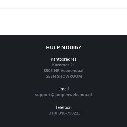
HULP NODIG?
Kantooradres
Kazemat 21
3905 NR Veenendaal
GEEN SHOWROOM
Email
support@lampenwebshop.nl
Telefoon
+31(0)318-750223