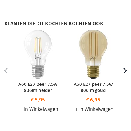
KLANTEN DIE DIT KOCHTEN KOCHTEN OOK:
Skip
carousel
A60 E27 peer 7,5w
A60 E27 peer 7,5w
A60
806lm helder
806lm goud
€ 5,95
€ 6,95
In Winkelwagen
In Winkelwagen