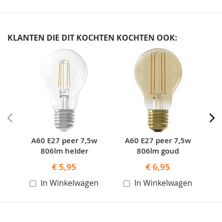
KLANTEN DIE DIT KOCHTEN KOCHTEN OOK:
Skip
carousel
A60 E27 peer 7,5w
A60 E27 peer 7,5w
A60
806lm helder
806lm goud
€ 5,95
€ 6,95
In Winkelwagen
In Winkelwagen