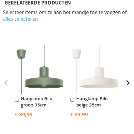
GERELATEERDE PRODUCTEN
Selecteer items om ze aan het mandje toe te voegen of
alles selecteren
Skip
carousel
Hanglamp Bilo
Hanglamp Bilo
H
In
In
I
groen 35cm
beige 35cm
z
Winkelwagen
Winkelwagen
W
€ 89,99
€ 89,99
€ 8