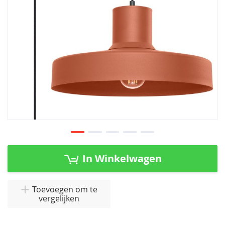
Ga
naar
In Winkelwagen
het
begin
van
Toevoegen om te
vergelijken
de
afbeeldingen-
gallerij