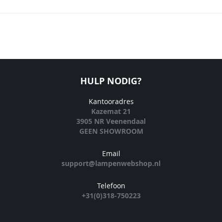
HULP NODIG?
Kantooradres
Kazemat 21
3905 NR Veenendaal
GEEN SHOWROOM
Email
support@lampenwebshop.nl
Telefoon
+31(0)318-750223