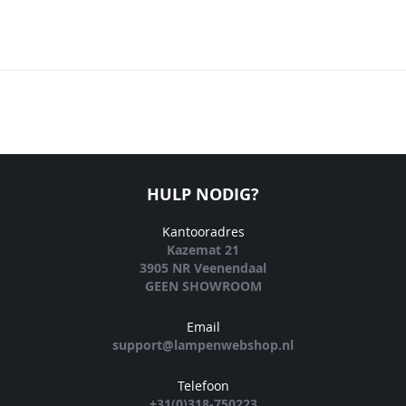
HULP NODIG?
Kantooradres
Kazemat 21
3905 NR Veenendaal
GEEN SHOWROOM
Email
support@lampenwebshop.nl
Telefoon
+31(0)318-750223