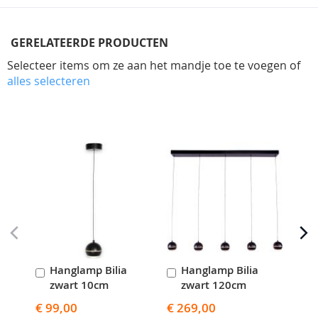
GERELATEERDE PRODUCTEN
Selecteer items om ze aan het mandje toe te voegen of
alles selecteren
Skip
carousel
Hanglamp Bilia
Hanglamp Bilia
H
In
In
I
zwart 10cm
zwart 120cm
z
Winkelwagen
Winkelwagen
W
€ 99,00
€ 269,00
€ 1