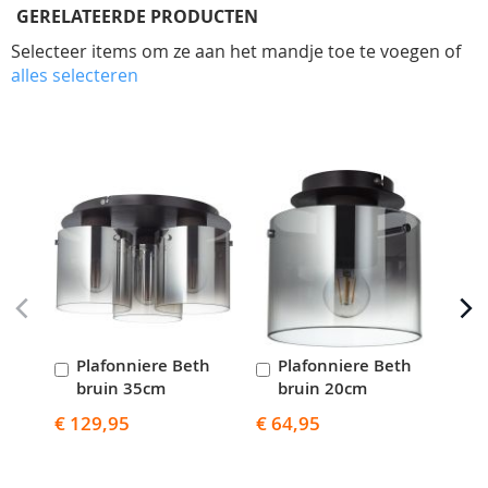
GERELATEERDE PRODUCTEN
Selecteer items om ze aan het mandje toe te voegen of
alles selecteren
Skip
carousel
Plafonniere Beth
Plafonniere Beth
H
In
In
I
bruin 35cm
bruin 20cm
b
Winkelwagen
Winkelwagen
W
€ 129,95
€ 64,95
€ 2