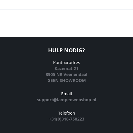
HULP NODIG?
Kantooradres
Kazemat 21
3905 NR Veenendaal
GEEN SHOWROOM
Email
support@lampenwebshop.nl
Telefoon
+31(0)318-750223