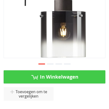
Ga
naar
In Winkelwagen
het
begin
van
Toevoegen om te
vergelijken
de
afbeeldingen-
gallerij