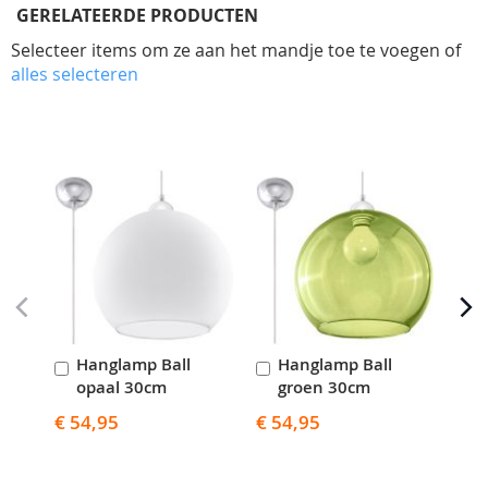
GERELATEERDE PRODUCTEN
Selecteer items om ze aan het mandje toe te voegen of
alles selecteren
Skip
carousel
Hanglamp Ball
Hanglamp Ball
H
In
In
I
opaal 30cm
groen 30cm
Winkelwagen
Winkelwagen
W
€ 54,95
€ 54,95
€ 5