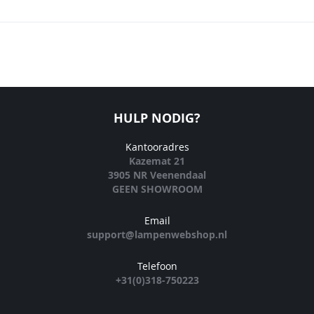
HULP NODIG?
Kantooradres
Kazemat 21
3905 NR Veenendaal
GEEN SHOWROOM
Email
support@lampenwebshop.nl
Telefoon
+31(0)318-750223