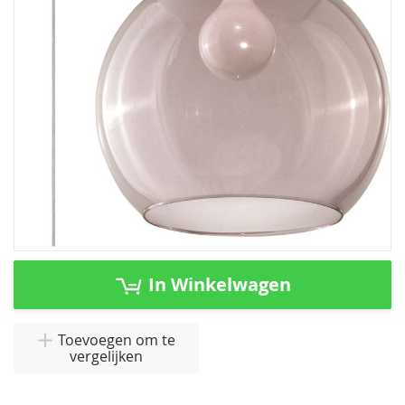
afbeeldingen-
gallerij
Ga
naar
In Winkelwagen
het
begin
van
Toevoegen om te
vergelijken
de
afbeeldingen-
gallerij