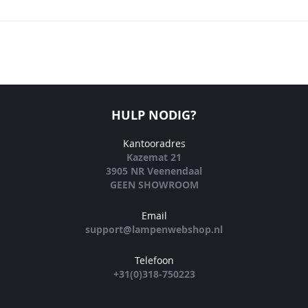
HULP NODIG?
Kantooradres
Kazemat 21
3905 NR Veenendaal
GEEN SHOWROOM
Email
support@lampenwebshop.nl
Telefoon
+31(0)318-750223