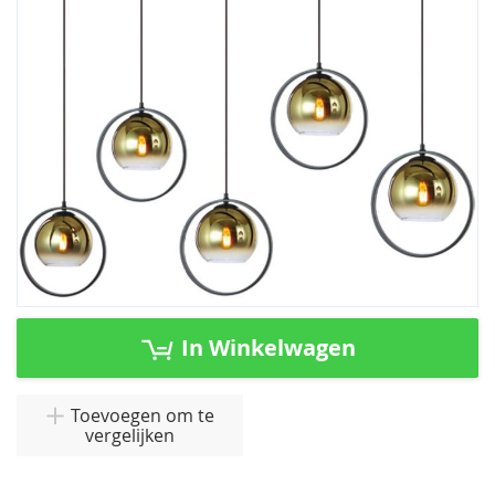
afbeeldingen-
gallerij
Ga
naar
In Winkelwagen
het
begin
van
Toevoegen om te
vergelijken
de
afbeeldingen-
gallerij