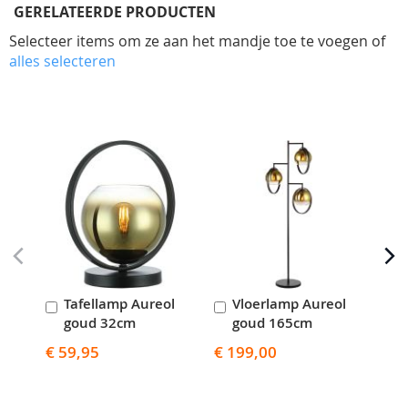
GERELATEERDE PRODUCTEN
Selecteer items om ze aan het mandje toe te voegen of
alles selecteren
Skip
carousel
Tafellamp Aureol
Vloerlamp Aureol
V
In
In
I
goud 32cm
goud 165cm
g
Winkelwagen
Winkelwagen
W
€ 59,95
€ 199,00
€ 8