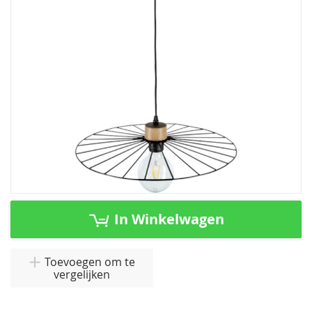
afbeeldingen-
gallerij
Ga
naar
In Winkelwagen
het
begin
van
Toevoegen om te
vergelijken
de
afbeeldingen-
gallerij