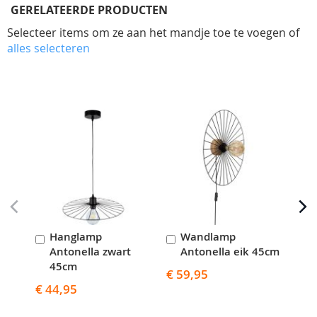
GERELATEERDE PRODUCTEN
Selecteer items om ze aan het mandje toe te voegen of
alles selecteren
Skip
carousel
Hanglamp
Wandlamp
In
In
I
Antonella zwart
Antonella eik 45cm
A
Winkelwagen
Winkelwagen
W
45cm
€ 59,95
€ 5
€ 44,95