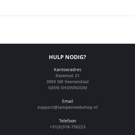
HULP NODIG?
Kantooradres
Kazemat 21
3905 NR Veenendaal
GEEN SHOWROOM
Email
support@lampenwebshop.nl
Telefoon
+31(0)318-750223