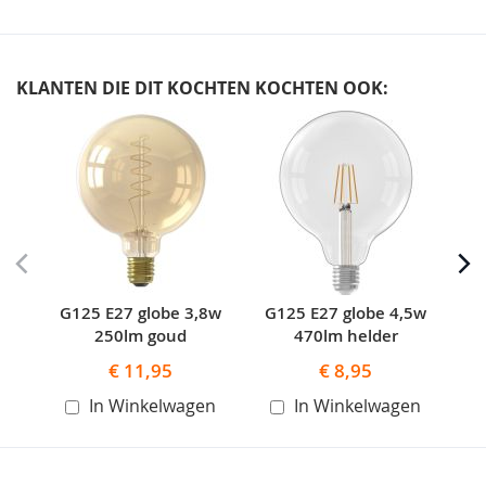
KLANTEN DIE DIT KOCHTEN KOCHTEN OOK:
Skip
carousel
G125 E27 globe 3,8w
G125 E27 globe 4,5w
G
250lm goud
470lm helder
€ 11,95
€ 8,95
In Winkelwagen
In Winkelwagen