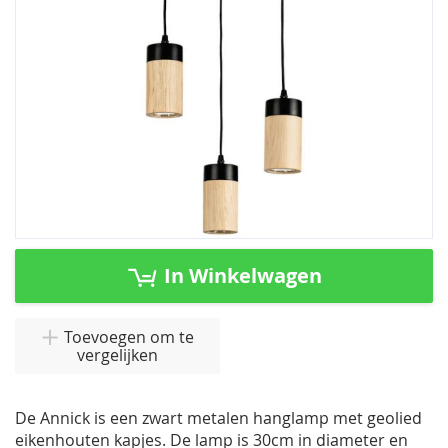
Ga
naar
In Winkelwagen
het
begin
van
Toevoegen om te
vergelijken
de
afbeeldingen-
gallerij
De Annick is een zwart metalen hanglamp met geolied
eikenhouten kapjes. De lamp is 30cm in diameter en