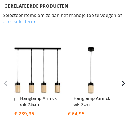
GERELATEERDE PRODUCTEN
Selecteer items om ze aan het mandje toe te voegen of
alles selecteren
Skip
carousel
Hanglamp Annick
Hanglamp Annick
W
In
In
I
eik 75cm
eik 7cm
h
Winkelwagen
Winkelwagen
W
€ 239,95
€ 64,95
€ 9