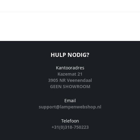
HULP NODIG?
Kantooradres
Kazemat 21
3905 NR Veenendaal
GEEN SHOWROOM
Email
support@lampenwebshop.nl
Telefoon
+31(0)318-750223