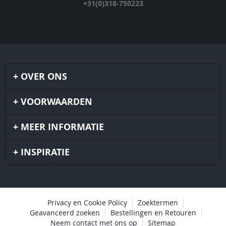
+31(0)318-750223
OVER ONS
VOORWAARDEN
MEER INFORMATIE
INSPIRATIE
Privacy en Cookie Policy
Zoektermen
Geavanceerd zoeken
Bestellingen en Retouren
Neem contact met ons op
Sitemap