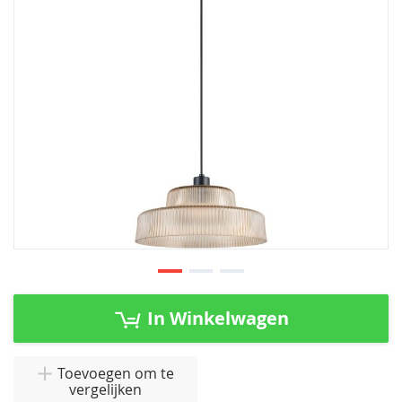
afbeeldingen-
gallerij
Ga
naar
In Winkelwagen
het
begin
van
Toevoegen om te
vergelijken
de