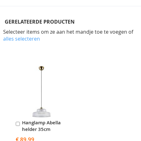
GERELATEERDE PRODUCTEN
Selecteer items om ze aan het mandje toe te voegen of
alles selecteren
Skip
carousel
Hanglamp Abella
In
helder 35cm
Winkelwagen
€ 89,99