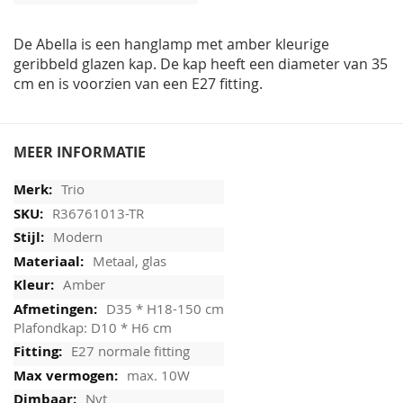
afbeeldingen-
gallerij
De Abella is een hanglamp met amber kleurige
geribbeld glazen kap. De kap heeft een diameter van 35
cm en is voorzien van een E27 fitting.
MEER INFORMATIE
Trio
R36761013-TR
Modern
Metaal, glas
Amber
D35 * H18-150 cm
Plafondkap: D10 * H6 cm
E27 normale fitting
max. 10W
Nvt