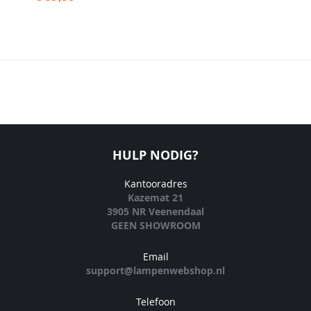
HULP NODIG?
Kantooradres
Kazemat 21
3905 NR Veenendaal
GEEN SHOWROOM
Email
support@lampenwebshop.nl
Telefoon