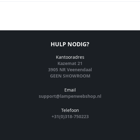
HULP NODIG?
Kantooradres
Kazemat 21
3905 NR Veenendaal
GEEN SHOWROOM
Email
support@lampenwebshop.nl
Telefoon
+31(0)318-750223