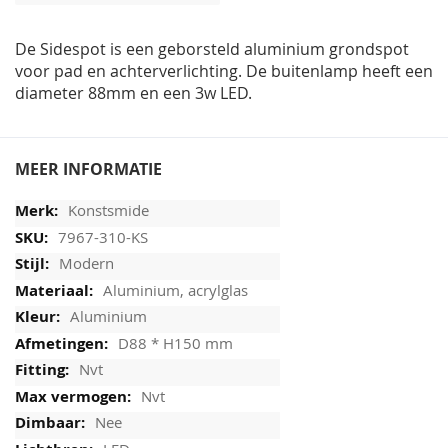
afbeeldingen-
gallerij
De Sidespot is een geborsteld aluminium grondspot
voor pad en achterverlichting. De buitenlamp heeft een
diameter 88mm en een 3w LED.
MEER INFORMATIE
Konstsmide
7967-310-KS
Modern
Aluminium, acrylglas
Aluminium
D88 * H150 mm
Nvt
Nvt
Nee