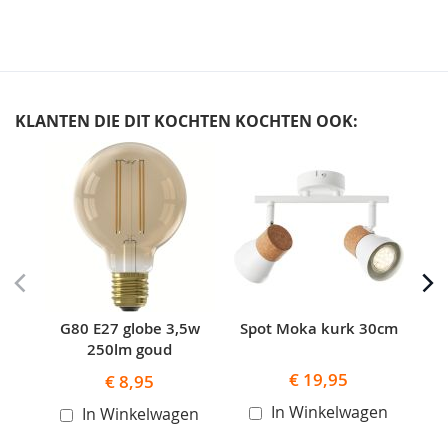
KLANTEN DIE DIT KOCHTEN KOCHTEN OOK:
Skip
carousel
G80 E27 globe 3,5w
Spot Moka kurk 30cm
ST
250lm goud
€ 19,95
€ 8,95
In Winkelwagen
In Winkelwagen