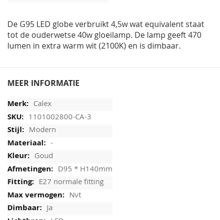
afbeeldingen-
gallerij
De G95 LED globe verbruikt 4,5w wat equivalent staat
tot de ouderwetse 40w gloeilamp. De lamp geeft 470
lumen in extra warm wit (2100K) en is dimbaar.
MEER INFORMATIE
Calex
1101002800-CA-3
Modern
-
Goud
D95 * H140mm
E27 normale fitting
Nvt
Ja