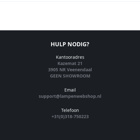
HULP NODIG?
Kantooradres
Kazemat 21
3905 NR Veenendaal
GEEN SHOWROOM
Email
support@lampenwebshop.nl
Telefoon
+31(0)318-750223