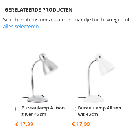
GERELATEERDE PRODUCTEN
Selecteer items om ze aan het mandje toe te voegen of
alles selecteren
Skip
carousel
Bureaulamp Allison
Bureaulamp Allison
In
In
zilver 42cm
wit 42cm
Winkelwagen
Winkelwagen
€ 17,99
€ 17,99