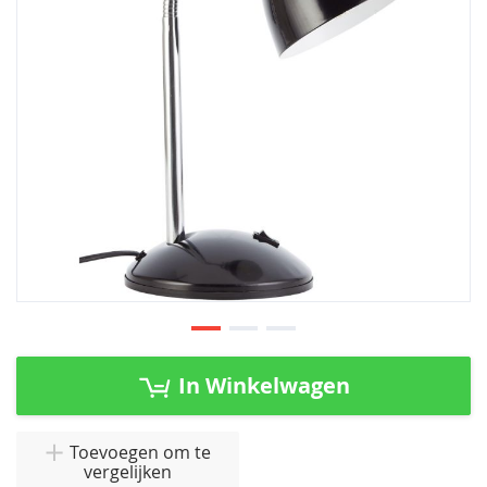
afbeeldingen-
gallerij
Ga
naar
In Winkelwagen
het
begin
van
Toevoegen om te
vergelijken
de