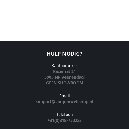
HULP NODIG?
Kantooradres
Kazemat 21
3905 NR Veenendaal
GEEN SHOWROOM
Email
support@lampenwebshop.nl
Telefoon
+31(0)318-750223