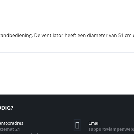
standbediening. De ventilator heeft een diameter van 51 cm 
DIG?
antooradres
Email
azemat 21
support@lampenwebs