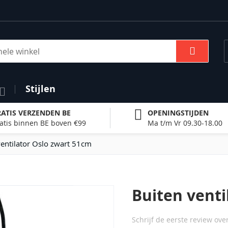
Zoek
Stijlen
ATIS VERZENDEN BE
OPENINGSTIJDEN
atis binnen BE boven €99
Ma t/m Vr 09.30-18.00
ventilator Oslo zwart 51cm
Buiten venti
Schrijf de eerste review ove