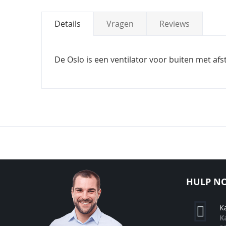
Details
Vragen
Reviews
De Oslo is een ventilator voor buiten met af
HULP NO
K
K