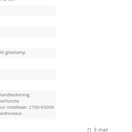
0K gloeilamp
standbediening
merfunctie
leur instelbaar: 2700-6500K
heidniveaus
E-mail