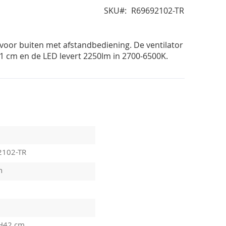
SKU
R69692102-TR
r voor buiten met afstandbediening. De ventilator
1 cm en de LED levert 2250lm in 2700-6500K.
2102-TR
n
H42 cm