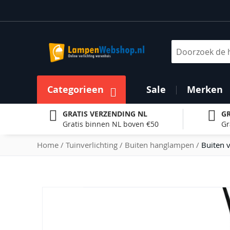
Ga
naar
de
inhoud
Zoek
Categorieen
Sale
Merken
GRATIS VERZENDING NL
GR
Gratis binnen NL boven €50
Gr
Home
Tuinverlichting
Buiten hanglampen
Buiten 
Ga
naar
het
einde