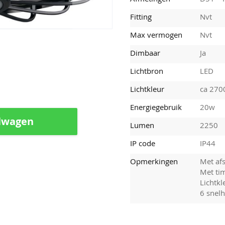
Fitting
Nvt
Max vermogen
Nvt
Dimbaar
Ja
Lichtbron
LED
Lichtkleur
ca 270
Energiegebruik
20w
lwagen
Lumen
2250
IP code
IP44
Opmerkingen
Met af
Met ti
Lichtk
6 snel