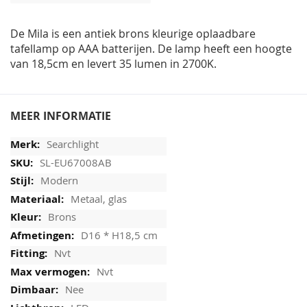
afbeeldingen-
gallerij
De Mila is een antiek brons kleurige oplaadbare
tafellamp op AAA batterijen. De lamp heeft een hoogte
van 18,5cm en levert 35 lumen in 2700K.
MEER INFORMATIE
Searchlight
SL-EU67008AB
Modern
Metaal, glas
Brons
D16 * H18,5 cm
Nvt
Nvt
Nee