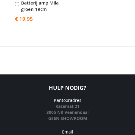
Batterijlamp Mila
In
groen 19cm
Winkelwagen
€ 19,95
HULP NODIG?
Kantooradres
Kazemat 21
3905 NR Veenendaal
GEEN SHOWROOM
Email