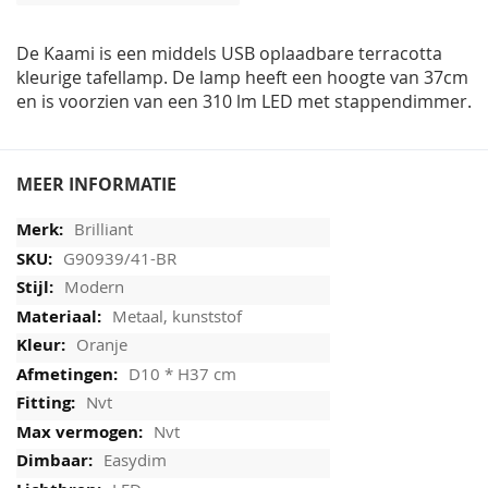
afbeeldingen-
gallerij
De Kaami is een middels USB oplaadbare terracotta
kleurige tafellamp. De lamp heeft een hoogte van 37cm
en is voorzien van een 310 lm LED met stappendimmer.
MEER INFORMATIE
Brilliant
G90939/41-BR
Modern
Metaal, kunststof
Oranje
D10 * H37 cm
Nvt
Nvt
Easydim