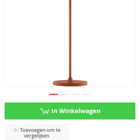
afbeeldingen-
gallerij
Ga
naar
In Winkelwagen
het
begin
van
Toevoegen om te
vergelijken
de