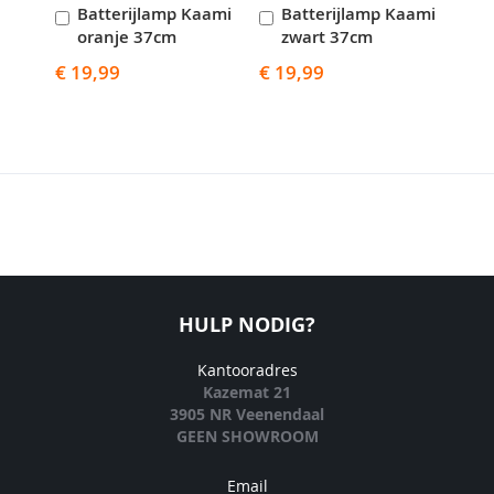
Batterijlamp Kaami
Batterijlamp Kaami
B
In
In
I
oranje 37cm
zwart 37cm
w
Winkelwagen
Winkelwagen
W
€ 19,99
€ 19,99
€ 1
HULP NODIG?
Kantooradres
Kazemat 21
3905 NR Veenendaal
GEEN SHOWROOM
Email