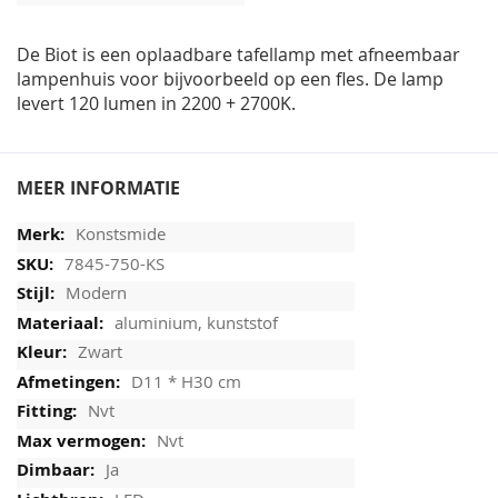
afbeeldingen-
gallerij
De Biot is een oplaadbare tafellamp met afneembaar
lampenhuis voor bijvoorbeeld op een fles. De lamp
levert 120 lumen in 2200 + 2700K.
MEER INFORMATIE
Konstsmide
7845-750-KS
Modern
aluminium, kunststof
Zwart
D11 * H30 cm
Nvt
Nvt
Ja