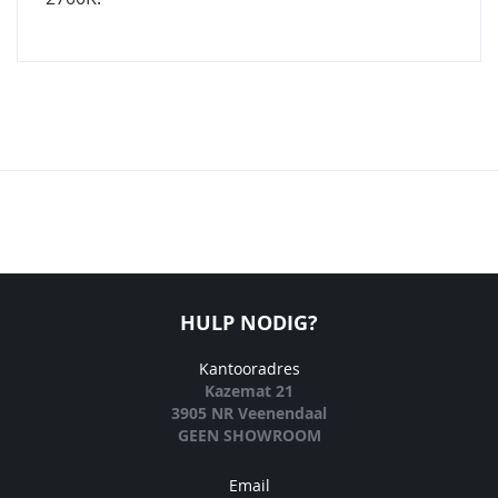
HULP NODIG?
Kantooradres
Kazemat 21
3905 NR Veenendaal
GEEN SHOWROOM
Email