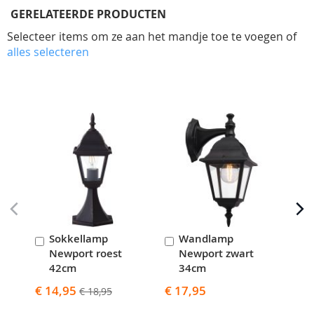
GERELATEERDE PRODUCTEN
Selecteer items om ze aan het mandje toe te voegen of
alles selecteren
Skip
carousel
Sokkellamp
Wandlamp
In
In
I
Newport roest
Newport zwart
N
Winkelwagen
Winkelwagen
W
42cm
34cm
Spec
€ 1
prijs
Speciale
€ 14,95
€ 17,95
€ 18,95
prijs