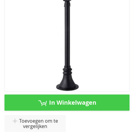
de
afbeeldingen-
gallerij
Ga
naar
In Winkelwagen
het
begin
van
Toevoegen om te
vergelijken
de