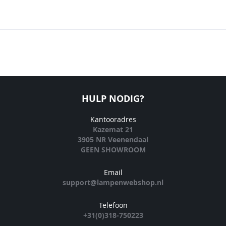
HULP NODIG?
Kantooradres
Kazemat 21
3905 NR Veenendaal
GEEN SHOWROOM
Email
support@lampenwebshop.nl
Telefoon
+31(0)318-750223