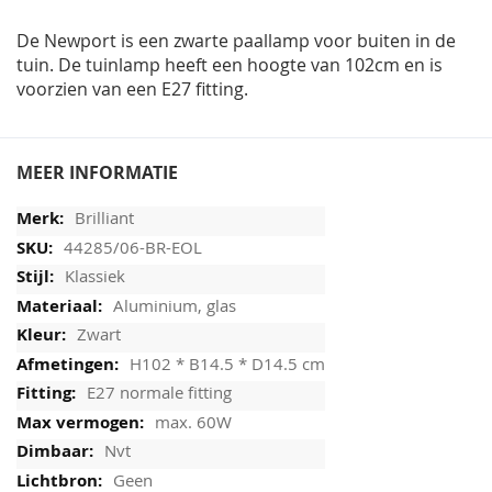
afbeeldingen-
gallerij
De Newport is een zwarte paallamp voor buiten in de
tuin. De tuinlamp heeft een hoogte van 102cm en is
voorzien van een E27 fitting.
MEER INFORMATIE
Brilliant
44285/06-BR-EOL
Klassiek
Aluminium, glas
Zwart
H102 * B14.5 * D14.5 cm
E27 normale fitting
max. 60W
Nvt
Geen