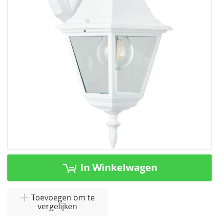
de
afbeeldingen-
gallerij
Ga
naar
In Winkelwagen
het
begin
van
Toevoegen om te
vergelijken
de