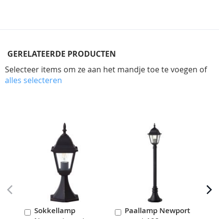
GERELATEERDE PRODUCTEN
Selecteer items om ze aan het mandje toe te voegen of
alles selecteren
Skip
carousel
Sokkellamp
Paallamp Newport
In
In
I