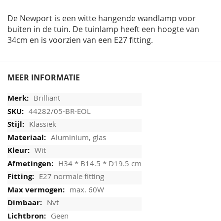
afbeeldingen-
gallerij
De Newport is een witte hangende wandlamp voor
buiten in de tuin. De tuinlamp heeft een hoogte van
34cm en is voorzien van een E27 fitting.
MEER INFORMATIE
Brilliant
44282/05-BR-EOL
Klassiek
Aluminium, glas
Wit
H34 * B14.5 * D19.5 cm
E27 normale fitting
max. 60W
Nvt
Geen