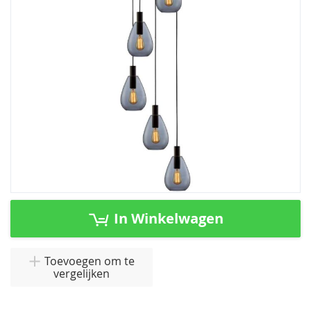
afbeeldingen-
gallerij
Ga
naar
In Winkelwagen
het
begin
van
Toevoegen om te
vergelijken
de
afbeeldingen-
gallerij