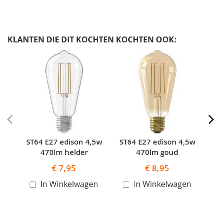
KLANTEN DIE DIT KOCHTEN KOCHTEN OOK:
Skip
carousel
ST64 E27 edison 4,5w
ST64 E27 edison 4,5w
S
470lm helder
470lm goud
€ 7,95
€ 8,95
In Winkelwagen
In Winkelwagen