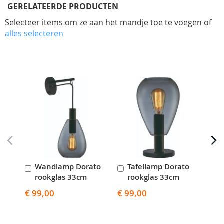
GERELATEERDE PRODUCTEN
Selecteer items om ze aan het mandje toe te voegen of
alles selecteren
Skip
carousel
Wandlamp Dorato
Tafellamp Dorato
V
In
In
I
rookglas 33cm
rookglas 33cm
z
Winkelwagen
Winkelwagen
W
€ 99,00
€ 99,00
€ 2