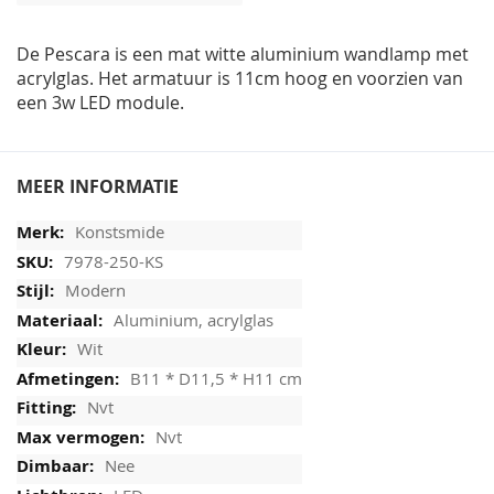
afbeeldingen-
gallerij
De Pescara is een mat witte aluminium wandlamp met
acrylglas. Het armatuur is 11cm hoog en voorzien van
een 3w LED module.
MEER INFORMATIE
Konstsmide
7978-250-KS
Modern
Aluminium, acrylglas
Wit
B11 * D11,5 * H11 cm
Nvt
Nvt
Nee