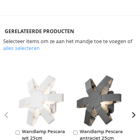
GERELATEERDE PRODUCTEN
Selecteer items om ze aan het mandje toe te voegen of
alles selecteren
Skip
carousel
Wandlamp Pescara
Wandlamp Pescara
W
In
In
I
wit 25cm
antraciet 25cm
a
Winkelwagen
Winkelwagen
W