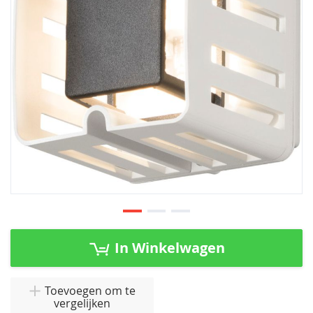
afbeeldingen-
gallerij
Ga
naar
In Winkelwagen
het
begin
van
Toevoegen om te
vergelijken
de