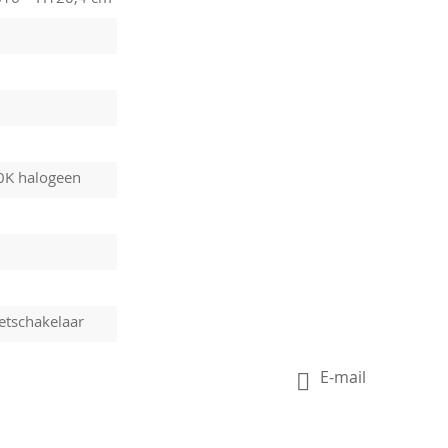
0K halogeen
etschakelaar
E-mail