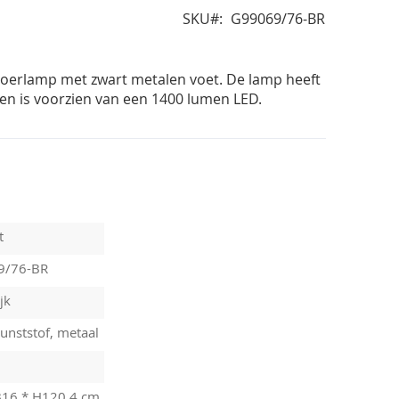
SKU
G99069/76-BR
loerlamp met zwart metalen voet. De lamp heeft
en is voorzien van een 1400 lumen LED.
t
9/76-BR
jk
unststof, metaal
B16 * H120,4 cm