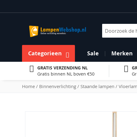
Ga
naar
de
inhoud
Zoek
Categorieen
Sale
Merken
GRATIS VERZENDING NL
GR
Gratis binnen NL boven €50
Gr
Home
Binnenverlichting
Staande lampen
Vloerla
Ga
naar
het
einde