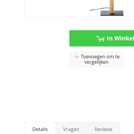
Ga
naar
het
In Winke
begin
van
de
Toevoegen om te
afbeeldingen-
vergelijken
gallerij
Details
Vragen
Reviews