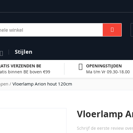
Zoek
Stijlen
ATIS VERZENDEN BE
OPENINGSTIJDEN
atis binnen BE boven €99
Ma t/m Vr 09.30-18.00
mpen
Vloerlamp Arion hout 120cm
Vloerlamp A
Schrijf de eerste review ove