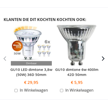
KLANTEN DIE DIT KOCHTEN KOCHTEN OOK:
Skip
carousel
GU10 LED dimtone 3,8w
GU10 dimtone 6w 400lm
G
(50W) 36D 50mm
42D 50mm
€ 29,95
€ 5,95
In Winkelwagen
In Winkelwagen