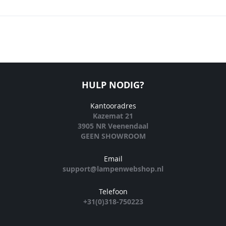
HULP NODIG?
Kantooradres
Kazemat 21
3905 NR Veenendaal
GEEN SHOWROOM
Email
support@lampenwebshop.nl
Telefoon
+31(0)318-750223