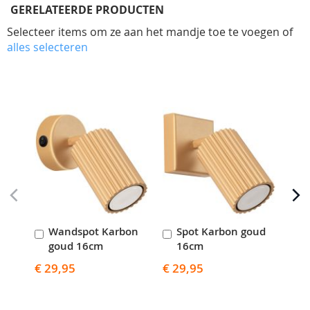
GERELATEERDE PRODUCTEN
Selecteer items om ze aan het mandje toe te voegen of
alles selecteren
Skip
carousel
Wandspot Karbon
Spot Karbon goud
S
In
In
I
goud 16cm
16cm
Winkelwagen
Winkelwagen
W
€ 29,95
€ 29,95
€ 5