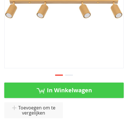
Ga
naar
In Winkelwagen
het
begin
van
Toevoegen om te
vergelijken
de
afbeeldingen-
gallerij