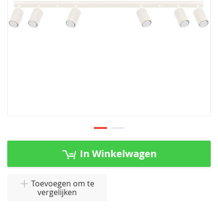
Ga
naar
In Winkelwagen
het
begin
van
Toevoegen om te
vergelijken
de
afbeeldingen-
gallerij