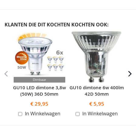
KLANTEN DIE DIT KOCHTEN KOCHTEN OOK:
Skip
carousel
GU10 LED dimtone 3,8w
GU10 dimtone 6w 400lm
G
(50W) 36D 50mm
42D 50mm
€ 29,95
€ 5,95
In Winkelwagen
In Winkelwagen