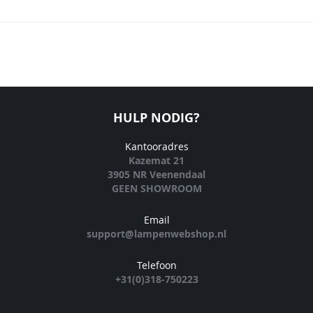
HULP NODIG?
Kantooradres
Kazemat 21
3905 NR Veenendaal
GEEN SHOWROOM
Email
support@lampenwebshop.nl
Telefoon
+31(0)318-750223