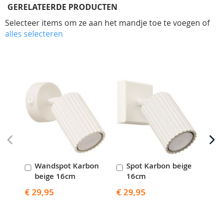
GERELATEERDE PRODUCTEN
Selecteer items om ze aan het mandje toe te voegen of
alles selecteren
Skip
carousel
Wandspot Karbon
Spot Karbon beige
S
In
In
I
beige 16cm
16cm
Winkelwagen
Winkelwagen
W
€ 29,95
€ 29,95
€ 5