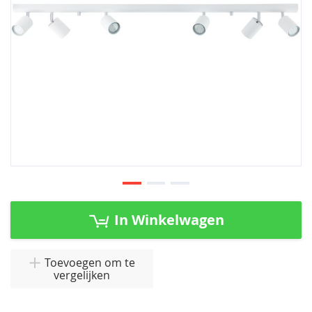
Ga
naar
In Winkelwagen
het
begin
van
Toevoegen om te
vergelijken
de
afbeeldingen-
gallerij