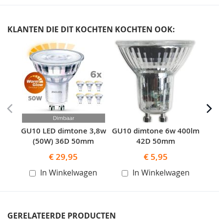
KLANTEN DIE DIT KOCHTEN KOCHTEN OOK:
Skip
carousel
GU10 LED dimtone 3,8w
GU10 dimtone 6w 400lm
GU
(50W) 36D 50mm
42D 50mm
€ 29,95
€ 5,95
In Winkelwagen
In Winkelwagen
GERELATEERDE PRODUCTEN