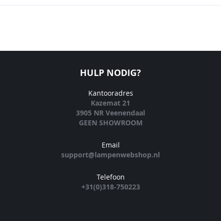
HULP NODIG?
Kantooradres
Kazemat 21
3905 NR Veenendaal
GEEN SHOWROOM
Email
support@lampenwebshop.nl
Telefoon
+31(0)318-750223