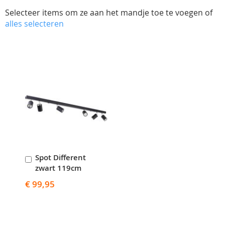
Selecteer items om ze aan het mandje toe te voegen of
alles selecteren
Skip
carousel
Spot Different
In
zwart 119cm
Winkelwagen
€ 99,95