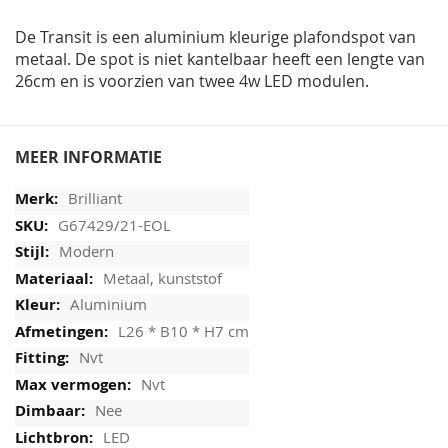
afbeeldingen-
gallerij
De Transit is een aluminium kleurige plafondspot van
metaal. De spot is niet kantelbaar heeft een lengte van
26cm en is voorzien van twee 4w LED modulen.
MEER INFORMATIE
Brilliant
G67429/21-EOL
Modern
Metaal, kunststof
Aluminium
L26 * B10 * H7 cm
Nvt
Nvt
Nee
LED