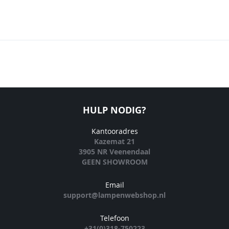
HULP NODIG?
Kantooradres
Kazemat 21
3905 NR Veenendaal
GEEN SHOWROOM
Email
support@lampenwebshop.nl
Telefoon
+31(0)318-750223