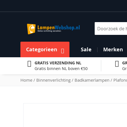
Ga
naar
de
inhoud
Zoek
Categorieen
Sale
Merken
GRATIS VERZENDING NL
GR
Gratis binnen NL boven €50
Gr
Home
Binnenverlichting
Badkamerlampen
Plafo
Ga
naar
het
einde