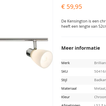
€ 59,95
De Kensington is een chr
heeft een lengte van 52cm
Meer informatie
Merk
Brillian
SKU
50416
Stijl
Badka
Materiaal
Metaal,
Kleur
Chroo
Afmetingen
L52 * 