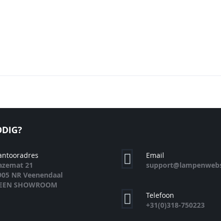
DIG?
antooradres
Email
azemat 21
support@lampenwebs
905 NR Veenendaal
EEN SHOWROOM
Telefoon
+31(0)318-750223