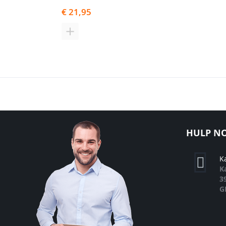
€ 21,95
TOEVOEGEN
OM
TE
VERGELIJKEN
HULP NO
K
K
3
G