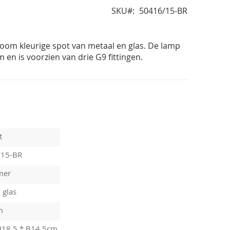
SKU
50416/15-BR
oom kleurige spot van metaal en glas. De lamp
 en is voorzien van drie G9 fittingen.
t
/15-BR
mer
 glas
m
H18.5 * B14.5cm