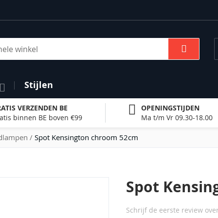
Zoek
Stijlen
ATIS VERZENDEN BE
OPENINGSTIJDEN
atis binnen BE boven €99
Ma t/m Vr 09.30-18.00
ndlampen
Spot Kensington chroom 52cm
Spot Kensin
Schrijf de eerste review ove