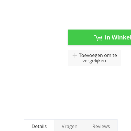
Ga
naar
het
In Winke
begin
van
de
Toevoegen om te
afbeeldingen-
vergelijken
gallerij
Details
Vragen
Reviews