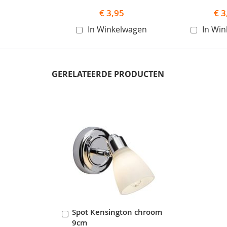
€ 3,95
€ 3
In Winkelwagen
In Wi
GERELATEERDE PRODUCTEN
Skip
carousel
Spot Kensington chroom
In
9cm
Winkelwagen