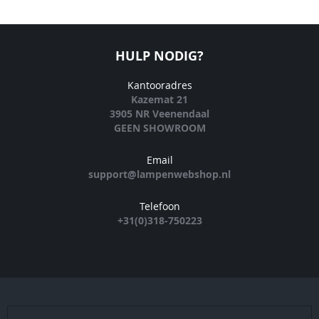
HULP NODIG?
Kantooradres
Kazemat 21
3905 NR Veenendaal
GEEN SHOWROOM
Email
support@lampenwebshop.nl
Telefoon
+31(0)318-750223