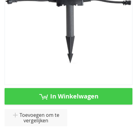
afbeeldingen-
gallerij
Ga
naar
In Winkelwagen
het
begin
van
Toevoegen om te
vergelijken
de
afbeeldingen-
gallerij