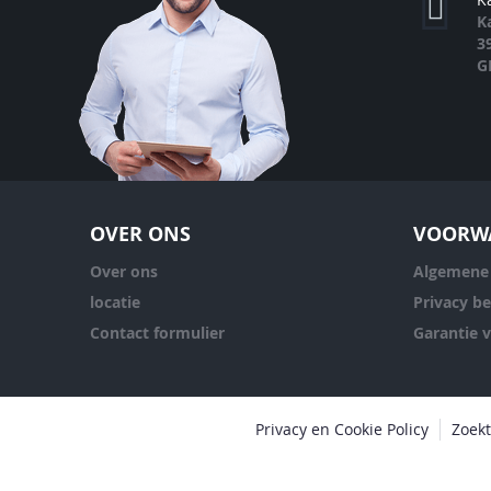
K
3
G
OVER ONS
VOORW
Over ons
Algemene
locatie
Privacy be
Contact formulier
Garantie 
Privacy en Cookie Policy
Zoek