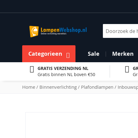
Ga
naar
de
inhoud
Zoek
Categorieen
Sale
Merken
GRATIS VERZENDING NL
GR
Gratis binnen NL boven €50
Gr
Home
Binnenverlichting
Plafondlampen
Inbouwsp
Ga
naar
het
einde