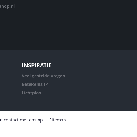
hop.nl
INSPIRATIE
Veel gestelde vragen
Betekenis IP
Lichtplan
 contact met ons op
Sitemap