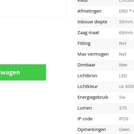
Afmetingen
D80 *
Inbouw diepte
50mm
Zaag maat
68mm
Fitting
Nvt
Max vermogen
Nvt
Dimbaar
Nee
lwagen
Lichtbron
LED
Lichtkleur
ca 300
Energiegebruik
5w
Lumen
370
IP code
IP20
Opmerkingen
Geen