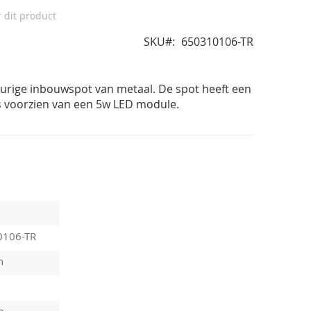
r dit product
SKU
650310106-TR
eurige inbouwspot van metaal. De spot heeft een
 voorzien van een 5w LED module.
0106-TR
n
m