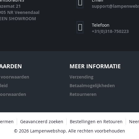
azemat 21
support@lampenwebs
905 NR Veenendaal
EEN SHOWROOM
Telefoon
+31(0)318-750223
AARDEN
MEER INFORMATIE
 voorwaarden
Verzending
leid
Betaalmogelijkheden
voorwaarden
Retourneren
termen
Geavanceerd zoeken
Bestellingen en Retouren
Neem
© 2026 Lampenwebshop. Alle rechten voorbehouden