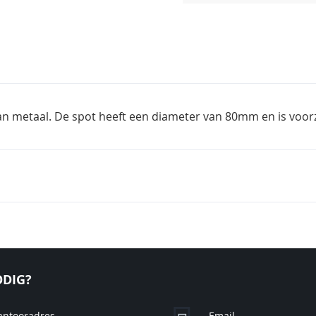
an metaal. De spot heeft een diameter van 80mm en is voo
DIG?
antooradres
Email