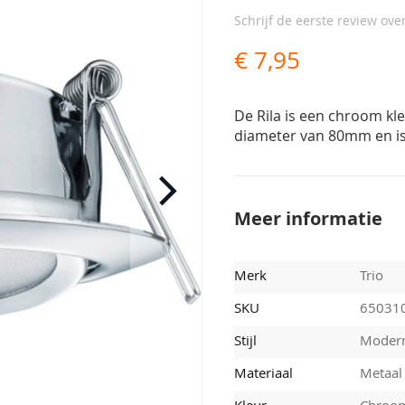
Schrijf de eerste review ove
€ 7,95
De Rila is een chroom kl
diameter van 80mm en is
Meer informatie
Merk
Trio
SKU
65031
Stijl
Moder
Materiaal
Metaal
Kleur
Chroo